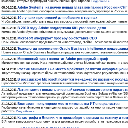
компаний, которые формируют экономический фон отрасли.
Подробнее »
Adobe Systems: назначен новый глава компании в России и СНГ
08.06.2011
Компания Adobe Systems сообщила о назначении генерального директора в России и 
10 лучших приложений для общения в группах
03.06.2011
Чтобы эффективно работать в наш век высоких скоростей, нам нужны эффективные
В 2010 году Adobe поддержала 681 уголовное дело
30.05.2011
Компания Adobe Systems объявила о результатах деятельности по защите авторских п
Microsoft игнорирует просьбу об отставке CEO
30.05.2011
По мнению неназванного представителя инвестфонда, "Гейтс - безжалостный капитал
Технологии приложения Oracle Business Intelligence поддержива
23.05.2011
Новые версии Oracle Business Intelligence предлагают усовершенствования мобильн
Московский пират заплатит Adobe рекордный штраф
21.04.2011
Микиртумов по приговору Нагатинского районного суда Москвы обязан выплатить к
Россия занимает 77-е место в рейтинге развития информацион
14.04.2011
Тянут страну назад неразвитый рынок технологий, законодательное регулирование 
В российском Microsoft появится менеджер по развитию иссле
29.03.2011
В российском Microsoft Трелевич займется налаживанием отношений с академическ
Латвия может попасть в черный список компьютерного пиратст
21.03.2011
Латвийский представитель международной организации Business Software Alliance (
информационных технологий прямой ущерб от компьютерного пиратства в Латвии по 
Болгария - популярное место жительства ИТ специалистов
21.03.2011
Глобальная сеть Интернет в наши дни стала местом заработка многих тысяч наши с
работать.
Подробнее »
Катастрофа в Японии: что произойдет с ценами на технику и к
21.03.2011
В Японии выпускаются компоненты для десятков тысяч устройств: от телефонов и д