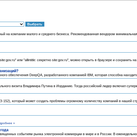
ный на компании малого и среднего бизнеса. Рекомендованная вендором минимальная ц
 site:gov.ru" или "allintitle: секретно site:gov.ru", можно открыть в браузере и сохран
анизаций?
много обеспечения DeepQA, разработанного компанией IBM, которая способна находит
ального визита Владимира Путина в Иорданию. Тогда российский лидер включил супер
ФЗ-152), который может создать проблемы огромному количеству компаний в нашей ст
дробнее »
 года
священных событиям рынка электронной коммерции в мире и в России. В еженедельн