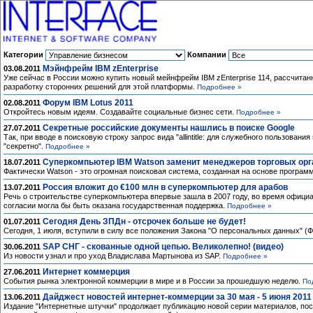
Категории
Компании
Мэйнфрейм IBM zEnterprise
03.08.2011
Уже сейчас в России можно купить новый мейнфрейм IBM zEnterprise 114, рассчитан
разработку сторонних решений для этой платформы.
Подробнее »
Форум IBM Lotus 2011
02.08.2011
Откройтесь новым идеям. Создавайте социальные бизнес сети.
Подробнее »
Секретные российские документы нашлись в поиске Google
27.07.2011
Так, при вводе в поисковую строку запрос вида "allintitle: для служебного пользования
"секретно".
Подробнее »
Суперкомпьютер IBM Watson заменит менеджеров торговых орг
18.07.2011
Фактически Watson - это огромная поисковая система, созданная на основе програм
Россия вложит до €100 млн в суперкомпьютер для арабов
13.07.2011
Речь о строительстве суперкомпьютера впервые зашла в 2007 году, во время офици
согласии могла бы быть оказана государственная поддержка.
Подробнее »
Сегодня День ЗПДн - отсрочек больше не будет!
01.07.2011
Сегодня, 1 июля, вступили в силу все положения Закона "О персональных данных" (
SAP СНГ - скованные одной цепью. Великолепно! (видео)
30.06.2011
Из новости узнал и про уход Владислава Мартынова из SAP.
Подробнее »
Интернет коммерция
27.06.2011
События рынка электронной коммерции в мире и в России за прошедшую неделю.
По
Дайджест новостей интернет-коммерции за 30 мая - 5 июня 2011
13.06.2011
Издание "Интернетные штучки" продолжает публикацию новой серии материалов, по