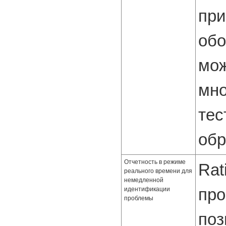
при
обо
мож
мно
тес
обр
Отчетность в режиме
Rat
реального времени для
немедленной
про
идентификации
проблемы
поз