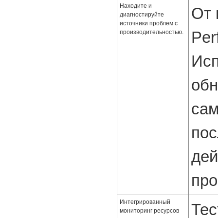
Находите и
От 
диагностируйте
источники проблем с
Per
производительностью.
Исп
обн
сам
пос
дей
про
Интегрированный
Тес
мониторинг ресурсов