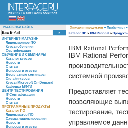
РАССЫЛКИ САЙТА
●
Описания продуктов
Прайс-лист
Каталог ПО
>
IBM Rational
>
Продукт
ИНТЕРНЕТ-МАГАЗИН
Лицензионное ПО
IBM Rational Perfor
Курсы обучения
Сертификация
IBM Rational Perfo
ОБУЧЕНИЕ И СЕМИНАРЫ
Каталог курсов
Новости
производительнос
Статьи
Вопросы и ответы
системной произво
Бесплатные семинары
Онлайн-курсы
Курсы Microsoft On-Demand
Кафедра МФТИ
Предоставляет те
ЦЕНТР ТЕСТИРОВАНИЯ
IT-Сертификации
Новости
позволяющие выпо
Статьи
ПРОГРАММНЫЕ ПРОДУКТЫ
тестирование, тес
Каталог ПО
Лицензиатор ПО
Схемы лицензирования
управляемое данн
Новости
Вопросы и ответы