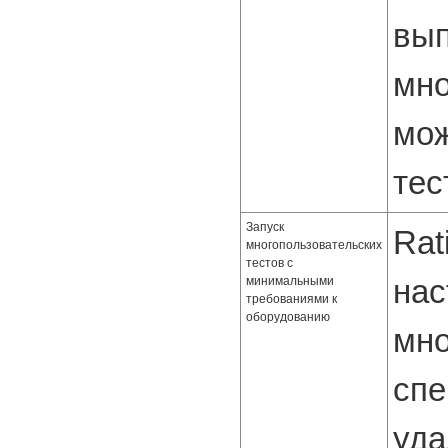
вып
мно
мож
тес
Запуск
Rat
многопользовательских
тестов с
нас
минимальными
требованиями к
оборудованию
мно
спе
уда