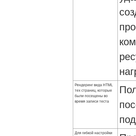
соз
про
ком
рес
наг
Рендеринг вида HTML
Пол
тех страниц, которые
были посещены во
пос
время записи теста
под
Для гибкой настройки