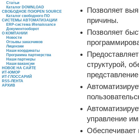
Статьи
Каталог DOWNLOAD
Позволяет выя
СВОБОДНОЕ ПО/OPEN SOURCE
Каталог свободного ПО
причины.
СИСТЕМЫ АВТОМАТИЗАЦИИ
ERP-система iRenaissance
Документооборот
Позволяет быст
О КОМПАНИИ
Новости
программирова
Отзывы заказчиков
Лицензии
Наши координаты
Предоставляет
Программа партнерства
Наши партнеры
структурой, о
Наши вакансии
НОВОЕ НА САЙТЕ
ИТ-ЮМОР
представление
ИТ-ГЛОССАРИЙ
RSS-ЛЕНТА
Автоматизируе
АРХИВ
пользовательск
Автоматизируе
управление им
Обеспечивает 