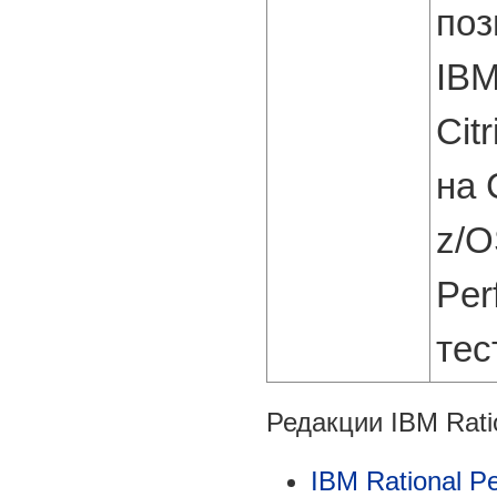
поз
IBM
Cit
на 
z/O
Per
тес
Редакции IBM Ratio
IBM Rational P