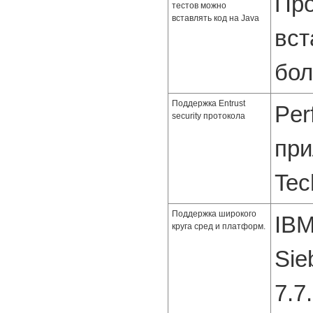
Про
тестов можно
вставлять код на Java
вст
бол
Поддержка Entrust
Per
security протокола
при
Tec
Поддержка широкого
IBM
круга сред и платформ.
Sie
7.7