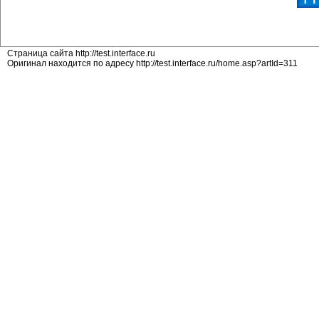
Страница сайта http://test.interface.ru
Оригинал находится по адресу http://test.interface.ru/home.asp?artId=311