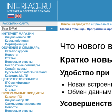
РАССЫЛКИ САЙТА
●
Описания продуктов
Прайс-лист
Главная страница
-
Программные пр
ИНТЕРНЕТ-МАГАЗИН
Лицензионное ПО
Курсы обучения
Что нового в
Сертификация
ОБУЧЕНИЕ И СЕМИНАРЫ
Каталог курсов
Новости
Кратко нов
Статьи
Вопросы и ответы
Бесплатные семинары
Онлайн-курсы
Удобство при
Курсы Microsoft On-Demand
Кафедра МФТИ
ЦЕНТР ТЕСТИРОВАНИЯ
Новая встроен
IT-Сертификации
Новости
Статьи
Обмен данными
ПРОГРАММНЫЕ ПРОДУКТЫ
Каталог ПО
Лицензиатор ПО
Усовершенст
Схемы лицензирования
Новости
Вопросы и ответы