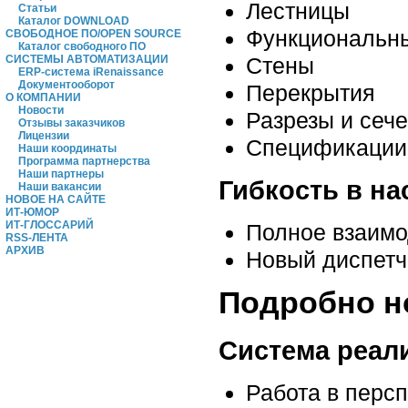
Лестницы
Статьи
Каталог DOWNLOAD
Функциональн
СВОБОДНОЕ ПО/OPEN SOURCE
Каталог свободного ПО
Стены
СИСТЕМЫ АВТОМАТИЗАЦИИ
ERP-система iRenaissance
Документооборот
Перекрытия
О КОМПАНИИ
Новости
Разрезы и сеч
Отзывы заказчиков
Лицензии
Спецификации 
Наши координаты
Программа партнерства
Наши партнеры
Гибкость в на
Наши вакансии
НОВОЕ НА САЙТЕ
ИТ-ЮМОР
ИТ-ГЛОССАРИЙ
Полное взаимо
RSS-ЛЕНТА
АРХИВ
Новый диспетч
Подробно н
Система реал
Работа в перс