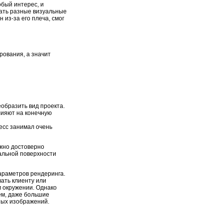
бый интерес, и
вать разные визуальные
 из-за его плеча, смог
ования, а значит
образить вид проекта.
лияют на конечную
есс занимал очень
жно достоверно
альной поверхности
араметров рендеринга.
ать клиенту или
м окружении. Однако
ем, даже большие
ных изображений.