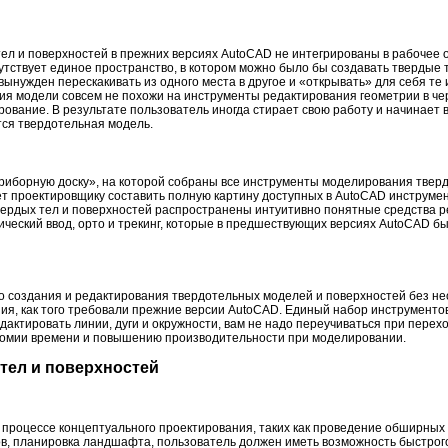
л и поверхностей в прежних версиях AutoCAD не интегрированы в рабочее о
утствует единое пространство, в котором можно было бы создавать твердые 
вынужден перескакивать из одного места в другое и «открывать» для себя те 
ия модели совсем не похожи на инструменты редактирования геометрии в че
ование. В результате пользователь иногда стирает свою работу и начинает в
тся твердотельная модель.
риборную доску», на которой собраны все инструменты моделирования тверд
т проектировщику составить полную картину доступных в AutoCAD инструмен
ердых тел и поверхностей распространены интуитивно понятные средства р
мический ввод, орто и трекинг, которые в предшествующих версиях AutoCAD б
о создания и редактирования твердотельных моделей и поверхностей без н
ия, как того требовали прежние версии AutoCAD. Единый набор инструменто
редактировать линии, дуги и окружности, вам не надо переучиваться при пере
ономии времени и повышению производительности при моделировании.
тел и поверхностей
 процессе концептуального проектирования, таких как проведение обширных
ов, планировка ландшафта, пользователь должен иметь возможность быстро