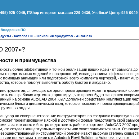
(495) 925-0049, ITShop интернет-магазин 229-0436, Учебный Центр 925-0049
●
Внедрение ПО
одукты
-
Каталог ПО
-
Описания продуктов
-
AutoDesk
D 2007»?
ности и преимущества
ность более эффективной и точной реализации ваших идей - от замысла до
ием твердотельных моделей и поверхностей, исследованием эффекта освещен
с помощью анимации или подготовкой всего комплекта чертежей, - пакет Au
дства, которые помогут выполнить работу быстро и аккуратно.
инструментов, с помощью которого проектировщик может в доходчивой форме
тить его в рабочих чертежах, гарантируя, что проект будет завершен вовремя
данный на основе AutoCAD 2004, был дополнен средствами комплектации черт
мические блоки и динамический ввод, которые позволили проектировщикам ра
 рутинных задач.
лан упор на совершенствование инструментария по созданию концептуальног
оможет проектировщику в ясной и доступной форме представить свой замысе
и, а затем легко и быстро подготовить рабочие чертежи. AutoCAD 2007 пре
, кто создает концептуальные проекты или хочет заниматься этим. Осново
овершенствованный инструментарий обеспечивают высокую степень совмест
ыми продуктами, такими как Autodesk Revit Building и Autodesk Inventor.