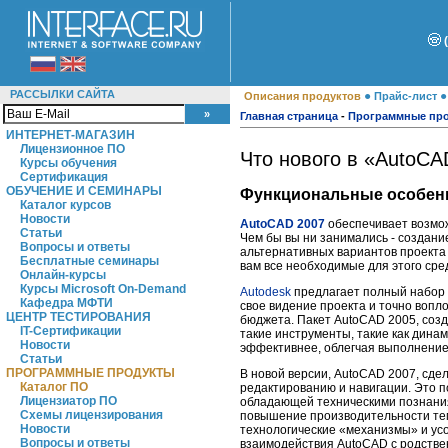
РАССЫЛКИ САЙТА
●
Описания продуктов
Прайс-лист
Главная страница
-
Программные пр
ИНТЕРНЕТ-МАГАЗИН
Лицензионное ПО
Что нового в «AutoCA
Курсы обучения
Сертификация
ОБУЧЕНИЕ И СЕМИНАРЫ
Функциональные особен
Каталог курсов
Новости
AutoCAD 2007
обеспечивает возмож
Статьи
Чем бы вы ни занимались - создан
Вопросы и ответы
альтернативных вариантов проекта 
Бесплатные семинары
вам все необходимые для этого сре
Онлайн-курсы
Курсы Microsoft On-Demand
Autodesk
предлагает полный набор 
Кафедра МФТИ
свое видение проекта и точно вопло
ЦЕНТР ТЕСТИРОВАНИЯ
бюджета. Пакет AutoCAD 2005, соз
IT-Сертификации
такие инструменты, такие как дина
Новости
эффективнее, облегчая выполнение
Статьи
ПРОГРАММНЫЕ ПРОДУКТЫ
В новой версии, AutoCAD 2007, сде
Каталог ПО
редактированию и навигации. Это п
Лицензиатор ПО
обладающей техническими познаниям
Схемы лицензирования
повышение производительности тем
Новости
технологические «механизмы» и ус
Вопросы и ответы
взаимодействия AutoCAD с родственн