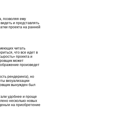
, позволяя ему
 видеть и представлять
атки проекта на ранней
умеющих читать
риться, что все идет в
сырость» проекта и
ировщик может
изображение произведет
сть рендеринга), но
енты визуализации
ировщик вынужден был
тали удобнее и проще
влено несколько новых
деньги на приобретение