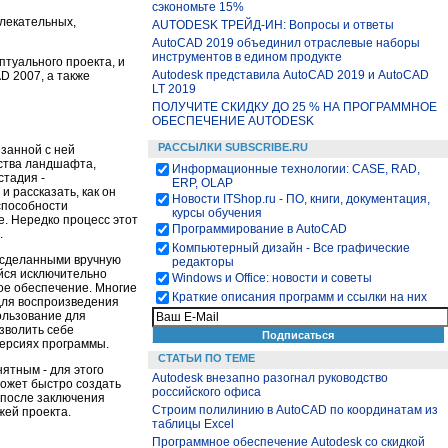
сэкономьте 15%
влекательных,
AUTODESK ТРЕЙД-ИН: Вопросы и ответы
AutoCAD 2019 объединил отраслевые наборы
инструментов в едином продукте
птуального проекта, и
Autodesk представила AutoCAD 2019 и AutoCAD
D 2007, а также
LT 2019
ПОЛУЧИТЕ СКИДКУ ДО 25 % НА ПРОГРАММНОЕ
ОБЕСПЕЧЕНИЕ AUTODESK
РАССЫЛКИ SUBSCRIBE.RU
занной с ней
йства ландшафта,
Информационные технологии: CASE, RAD,
стадия -
ERP, OLAP
 рассказать, как он
Новости ITShop.ru - ПО, книги, документация,
способности
курсы обучения
. Нередко процесс этот
Программирование в AutoCAD
.
Компьютерный дизайн - Все графические
 сделанными вручную
редакторы
йся исключительно
Windows и Office: новости и советы
ое обеспечение. Многие
Краткие описания программ и ссылки на них
для воспроизведения
ользование для
зволить себе
версиях программы.
СТАТЬИ ПО ТЕМЕ
ятным - для этого
Autodesk внезапно разогнал руководство
может быстро создать
российского офиса
 после заключения
Строим полилинию в AutoCAD по координатам из
жей проекта.
таблицы Excel
Программное обеспечение Autodesk со скидкой