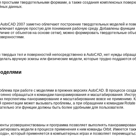
 простыми твердотельными формами, а также создания комплексных поверх
йных данных.
AutoCAD 2007 заметно облегчают построение твердотельных моделей и пов
лючает единую простую для понимания рабочую среду. Добавлены функции 
личие от объектов на основе сетки), можно формировать твердотельные объе
оверхностями.
 твердых тел и поверхностей непосредственно в AutoCAD, нет нужды обраща
 делать вручную эскизы или физические модели, которые трудно поддаются о
моделями
облема при работе с моделями в прежних версиях AutoCAD. В процессе созд
тоянно обращаться к командам панорамирования и масштабирования. Инстр
мах перспективы панорамирование и масштабирование вовсе не применимо. К
 ориентации может вызывать проблемы, а при обращении к командам Rotate 
вательно эти функции должны быть более удобными для пользователя.
менты усовершенствованы и программа позволяет выполнять панорамирова
дактировать модели в процессе применения к ним команды Orbit. Имеется так
ода», который применяется в компьютерных играх и позволяет перемещатьс