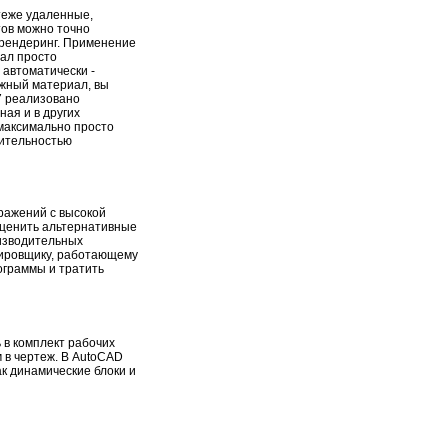
теже удаленные,
тов можно точно
 рендеринг. Применение
иал просто
 автоматически -
ужный материал, вы
7 реализовано
ная и в других
 максимально просто
лительностью
ражений с высокой
оценить альтернативные
оизводительных
тировщику, работающему
ограммы и тратить
 в комплект рабочих
 в чертеж. В AutoCAD
к динамические блоки и