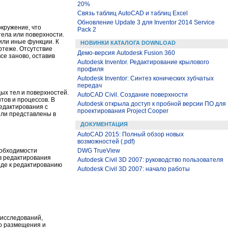
20%
Связь таблиц AutoCAD и таблиц Excel
Обновление Update 3 для Inventor 2014 Service
кружение, что
Pack 2
тела или поверхности.
или иные функции. К
НОВИНКИ КАТАЛОГА DOWNLOAD
ртеже. Отсутствие
Демо-версия Autodesk Fusion 360
се заново, оставив
Autodesk Inventor. Редактирование крылового
профиля
Autodesk Inventor: Синтез конических зубчатых
передач
ых тел и поверхностей.
AutoCAD Civil. Создание поверхности
тов и процессов. В
Autodesk открыла доступ к пробной версии ПО для
едактирования с
проектирования Project Cooper
ыли представлены в
ДОКУМЕНТАЦИЯ
AutoCAD 2015: Полный обзор новых
возможностей (.pdf)
еобходимости
DWG TrueView
в редактирования
Autodesk Civil 3D 2007: руководство пользователя
ходе к редактированию
Autodesk Civil 3D 2007: начало работы
 исследований,
го размещения и