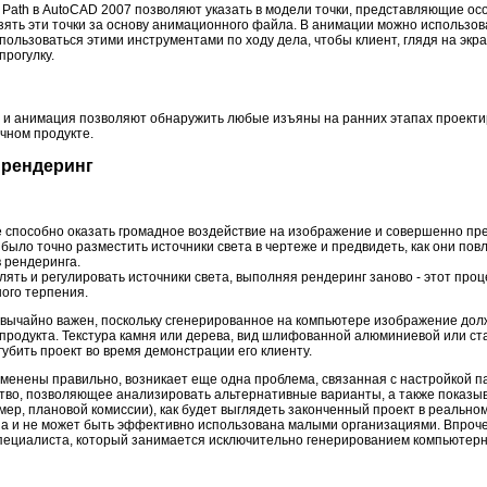
Path в AutoCAD 2007 позволяют указать в модели точки, представляющие осо
взять эти точки за основу анимационного файла. В анимации можно использо
ользоваться этими инструментами по ходу дела, чтобы клиент, глядя на экран
прогулку.
и анимация позволяют обнаружить любые изъяны на ранних этапах проектир
чном продукте.
 рендеринг
способно оказать громадное воздействие на изображение и совершенно пре
было точно разместить источники света в чертеже и предвидеть, как они пов
 рендеринга.
ять и регулировать источники света, выполняя рендеринг заново - этот проц
ого терпения.
вычайно важен, поскольку сгенерированное на компьютере изображение дол
 продукта. Текстура камня или дерева, вид шлифованной алюминиевой или ст
убить проект во время демонстрации его клиенту.
менены правильно, возникает еще одна проблема, связанная с настройкой п
тво, позволяющее анализировать альтернативные варианты, а также показыв
р, плановой комиссии), как будет выглядеть законченный проект в реально
на и не может быть эффективно использована малыми организациями. Впроч
пециалиста, который занимается исключительно генерированием компьютер