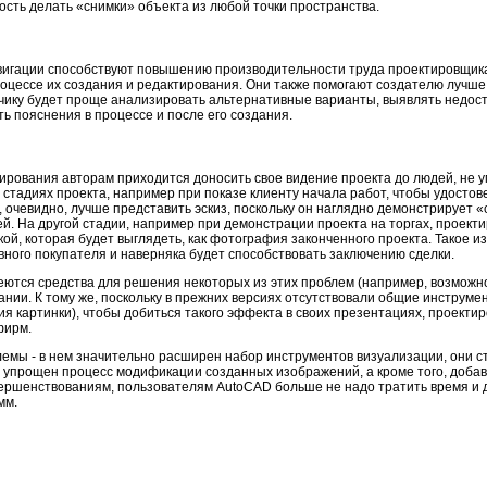
сть делать «снимки» объекта из любой точки пространства.
игации способствуют повышению производительности труда проектировщика
оцессе их создания и редактирования. Они также помогают создателю лучше
чику будет проще анализировать альтернативные варианты, выявлять недост
ать пояснения в процессе и после его создания.
ирования авторам приходится доносить свое видение проекта до людей, не 
стадиях проекта, например при показе клиенту начала работ, чтобы удостове
, очевидно, лучше представить эскиз, поскольку он наглядно демонстрирует «
й. На другой стадии, например при демонстрации проекта на торгах, проект
ой, которая будет выглядеть, как фотография законченного проекта. Такое 
ного покупателя и наверняка будет способствовать заключению сделки.
ются средства для решения некоторых из этих проблем (например, возможно
ании. К тому же, поскольку в прежних версиях отсутствовали общие инструм
ия картинки), чтобы добиться такого эффекта в своих презентациях, проект
фирм.
емы - в нем значительно расширен набор инструментов визуализации, они с
е упрощен процесс модификации созданных изображений, а кроме того, доба
вершенствованиям, пользователям AutoCAD больше не надо тратить время и 
мм.