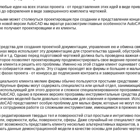
юбые идеи на всех этапах проекта - от представления этих идей в виде при
до оформления в виде завершенного комплекта чертежей.
рыми может столкнуться проектировщик при создании и представлении конце
и новой версии AutoCAD мы вкратце рассмотрим главные особенности AutoCA
ые получают проектировщики и их клиенты.
редства для создания проектной документации, управления ею и обмена свя
нах мира используют эту документацию для строительства зданий, обустро
й и т.д. Однако перед подготовкой чертежей должна быть проведена важная 
торое позволяет проектировщику продемонстрировать свое видение проекта и
 клиента и решить его проблемы. Именно на этой стадии клиент оценивает 
 собирается иметь дело. Эту стадию проходят все фирмы и большие и малые
 фазах проекта - от конкурса до подписания контракта и завершения проекта
нциального клиента мелкие фирмы обычно пользуются простыми средствами:
. Крупные фирмы могут содержать специалиста или целый отдел, занимающи
и использующий для этого дорогое и сложное специализированное программн
AutoCAD, однако в прежних версиях программы инструментальные средства 
зических моделей были довольно сложными для освоения и применения. Исп
utoCAD представляет особую проблему для малых фирм, которые не могут по
их сотрудников работе со сложными инструментами, имеющимися в прежних 
 редактирования твердых тел и поверхностей стал простым и интуитивно пон
ги, окружности, кубы, поверхности, сферы. Даже случайный не специалист с
т возможность представить клиенту несколько альтернативных вариантов, а
вать данные демонстрационной модели в качестве основы для рабочих черте