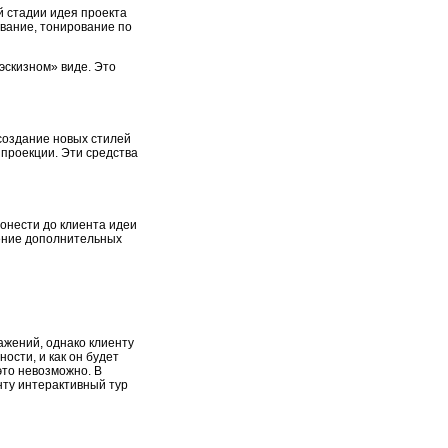
й стадии идея проекта
вание, тонирование по
скизном» виде. Это
создание новых стилей
 проекции. Эти средства
онести до клиента идеи
оение дополнительных
жений, однако клиенту
ости, и как он будет
это невозможно. В
нту интерактивный тур