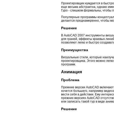
Проектировщик нуждается в быстро
еще весьма абстрактна, однако им
Гуро - слишком формальны, чтобы п
Популярные программы концептуаль
делается преднамеренно, чтобы мо
Решение
В AutoCAD 2007 инструменты визуа
для граней, эффекты краевых линий
позволяют легко и быстро создават
Преимущества
Визуальные стили, которые наилучш
проектировщика. Этого можно легко
программ.
Анимация
Проблема
Прежние версии AutoCAD включают 
хочется большего, например видеоэф
вести себя в действии. Ему интерес
прежних версиях AutoCAD отсутств
или записать такой тур в виде аним
Решение