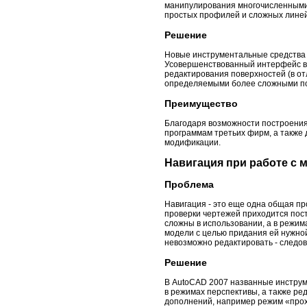
манипулирования многочисленными
простых профилей и сложных лине
Решение
Новые инструментальные средства 
Усовершенствованный интерфейс вк
редактирования поверхностей (в от
определяемыми более сложными п
Преимущество
Благодаря возможности построения
программам третьих фирм, а также
модификации.
Навигация при работе с 
Проблема
Навигация - это еще одна общая пр
проверки чертежей приходится пос
сложны в использовании, а в режи
модели с целью придания ей нужной
невозможно редактировать - следо
Решение
В AutoCAD 2007 названные инстру
в режимах перспективы, а также ре
дополнений, например режим «прох