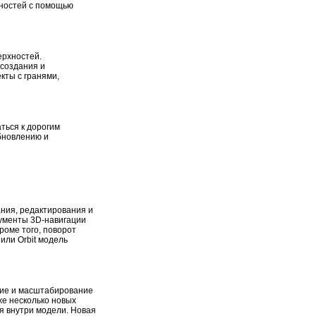
ностей с помощью
ерхностей.
создания и
кты с гранями,
ться к дорогим
бновлению и
ания, редактирования и
ументы 3D-навигации
роме того, поворот
или Orbit модель
ние и масштабирование
же несколько новых
я внутри модели. Новая