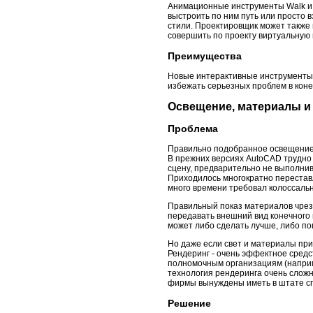
Анимационные инструменты Walk и 
выстроить по ним путь или просто 
стили. Проектировщик может также п
совершить по проекту виртуальную 
Преимущества
Новые интерактивные инструменты 
избежать серьезных проблем в коне
Освещение, материалы и
Проблема
Правильно подобранное освещение 
В прежних версиях AutoCAD трудно 
сцену, предварительно не выполнив
Приходилось многократно переставл
много времени требовал колоссальн
Правильный показ материалов чрез
передавать внешний вид конечного
может либо сделать лучше, либо пог
Но даже если свет и материалы при
Рендеринг - очень эффектное средс
полномочным организациям (наприме
технология рендеринга очень слож
фирмы вынуждены иметь в штате с
Решение