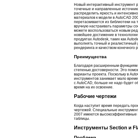
Новый интерактивный инструмент р
точечные и направленные источник
распределить яркость и интенсивно
материалов к модели в AutoCAD 200
перетаскивается из библиотеки на
вручную настраивать параметры соо
можете воспользоваться новым ред
новейшее достижение в технологии 
продуктах Autodesk, таких как Aut
выполнять точный и реалистичный 
рендеринга и качеством конечного р
Преимущества
Благодаря расширенным функциям р
степенью достоверности. Это помож
варианты проекта. Поскольку в Aut
инструментов занимает мало време
с AutoCAD, больше не надо будет 
время на их освоение.
Рабочие чертежи
Когда наступит время передать про
чертежей. Специальные инструменты
2007 имеются высокоэффективные и
таблицы.
Инструменты Section и Fl
Проблема