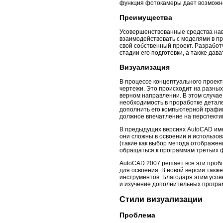
функция фотокамеры дает возможно
Преимущества
Усовершенствованные средства нав
взаимодействовать с моделями в пр
свой собственный проект. Разработ
стадии его подготовки, а также дав
Визуализация
В процессе концептуального проект
чертежи. Это происходит на разных 
верном направлении. В этом случае
необходимость в проработке детале
дополнить его компьютерной график
должное впечатление на перспектив
В предыдущих версиях AutoCAD име
они сложны в освоении и использов
(такие как выбор метода отображен
обращаться к программам третьих 
AutoCAD 2007 решает все эти пробл
для освоения. В новой версии такж
инструментов. Благодаря этим усо
и изучение дополнительных програ
Стили визуализации
Проблема