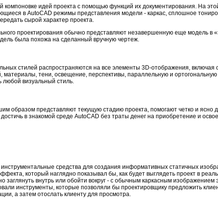
й компоновке идей проекта с помощью функций их документирования. На это
еющиеся в AutoCAD режимы представления модели - каркас, сплошное тониро
ередать сырой характер проекта.
ного проектирования обычно представляют незавершенную еще модель в «э
дель была похожа на сделанный вручную чертеж.
льных стилей распространяются на все элементы 3D-отображения, включая 
, материалы, тени, освещение, перспективы, параллельную и ортогональную
ь любой визуальный стиль.
им образом представляют текущую стадию проекта, помогают четко и ясно д
 достичь в знакомой среде AutoCAD без траты денег на приобретение и осв
инструментальные средства для создания информативных статичных изобра
фекта, который наглядно показывал бы, как будет выглядеть проект в реальн
но заглянуть внутрь или обойти вокруг - с обычным каркасным изображением 
овали инструменты, которые позволяли бы проектировщику предложить клие
ации, а затем отослать клиенту для просмотра.