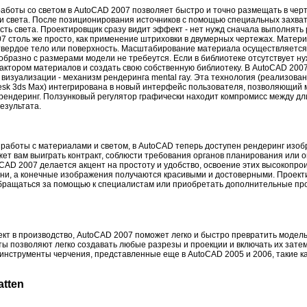
аботы со светом в AutoCAD 2007 позволяет быстро и точно размещать в чер
и света. После позиционирования источников с помощью специальных захва
сть света. Проектировщик сразу видит эффект - нет нужд сначала выполнять
7 столь же просто, как применение штриховки в двумерных чертежах. Матер
 твердое тело или поверхность. Масштабирование материала осуществляется
бразно с размерами модели не требеутся. Если в библиотеке отсутствует н
актором материалов и создать свою собственную библиотеку. В AutoCAD 200
визуализации - механизм рендеринга mental ray. Эта технология (реализован
odesk 3ds Max) интегрирована в новый интерфейс пользователя, позволяющий
рендеринг. Ползунковый регулятор графически находит компромисс между д
езультата.
аботы с материалами и светом, в AutoCAD теперь доступен рендеринг изоб
ет вам выиграть контракт, соблюсти требования органов планирования или 
oCAD 2007 делается акцент на простоту и удобство, освоение этих высокопр
ни, а конечные изображения получаются красивыми и достоверными. Проек
обращаться за помощью к специалистам или приобретать дополнительные пр
ект в производство, AutoCAD 2007 поможет легко и быстро превратить модель
 позволяют легко создавать любые разрезы и проекции и включать их затем
нструменты черчения, представленные еще в AutoCAD 2005 и 2006, такие ка
atten