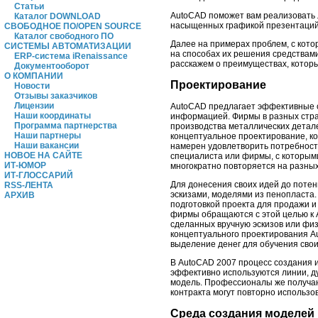
Статьи
AutoCAD поможет вам реализовать л
Каталог DOWNLOAD
насыщенных графикой презентаций 
СВОБОДНОЕ ПО/OPEN SOURCE
Каталог свободного ПО
Далее на примерах проблем, с кото
СИСТЕМЫ АВТОМАТИЗАЦИИ
на способах их решения средствам
ERP-система iRenaissance
расскажем о преимуществах, котор
Документооборот
О КОМПАНИИ
Проектирование
Новости
Отзывы заказчиков
Лицензии
AutoCAD предлагает эффективные с
Наши координаты
информацией. Фирмы в разных стра
Программа партнерства
производства металлических детале
Наши партнеры
концептуальное проектирование, ко
Наши вакансии
намерен удовлетворить потребности
НОВОЕ НА САЙТЕ
специалиста или фирмы, с которыми
ИТ-ЮМОР
многократно повторяется на разных
ИТ-ГЛОССАРИЙ
Для донесения своих идей до поте
RSS-ЛЕНТА
эскизами, моделями из пенопласта
АРХИВ
подготовкой проекта для продажи 
фирмы обращаются с этой целью к 
сделанных вручную эскизов или фи
концептуального проектирования A
выделение денег для обучения сво
В AutoCAD 2007 процесс создания и
эффективно используются линии, ду
модель. Профессионалы же получаю
контракта могут повторно использо
Среда создания моделей