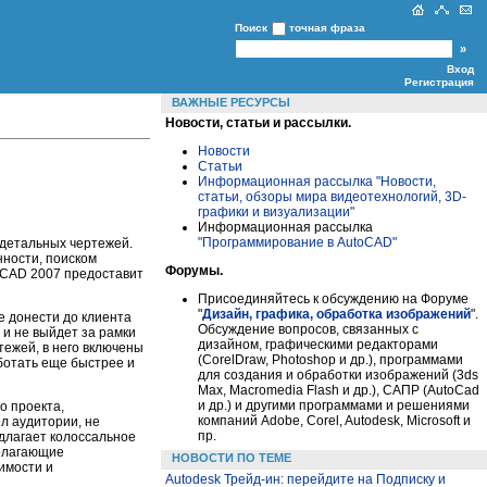
Поиск
точная фраза
Вход
Регистрация
ВАЖНЫЕ РЕСУРСЫ
Новости, статьи и рассылки.
Новости
Статьи
Информационная рассылка "Новости,
статьи, обзоры мира видеотехнологий, 3D-
графики и визуализации"
Информационная рассылка
"Программирование в AutoCAD"
 детальных чертежей.
ности, поиском
Форумы.
toCAD 2007 предоставит
Присоединяйтесь к обсуждению на Форуме
"
Дизайн, графика, обработка изображений
".
 донести до клиента
Обсуждение вопросов, связанных с
 и не выйдет за рамки
дизайном, графическими редакторами
ежей, в него включены
(CorelDraw, Photoshop и др.), программами
ботать еще быстрее и
для создания и обработки изображений (3ds
Max, Macromedia Flash и др.), САПР (AutoCad
и др.) и другими программами и решениями
о проекта,
компаний Adobe, Corel, Autodesk, Microsoft и
л аудитории, не
пр.
длагает колоссальное
полагающие
НОВОСТИ ПО ТЕМЕ
имости и
Autodesk Трейд-ин: перейдите на Подписку и