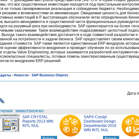
овы, что все существенные инвестиции находятся под пристальным контроле
ся не только своевременная реализация и соблюдение бюджета. Необходим
и рисками и возможностями их минимизации. Ожидаемая ценность для бизнес
ктивных инвестиций в IT выступающие обозначили четко определенную бизне
ов, высшего менеджмента и существенной части функциональных руководител
 идти на разумный риск при необходимости. SAP ориентируется на более тес
ючевыми заказчиками. Такое взаимодействие подразумевает целостный подхо
. Выгода такого взаимодействия достигается в ходе совместной разработки 
ванной на потребности и задачи бизнеса. SAP предоставляет своим клиента
здания стоимости. SAP также является единственным ERP вендором, которы
ля оценки эффективности внедрения и проводит обучение по их использован
е отделы Value Engineering, которые занимаются разработкой инструментов
высококлассные специалисты, готовые помочь заинтересованным существую
оектов по внедрению ERP решений.
одукты
-
Новости
-
SAP Business Objects
Дата п
ЕЧЕНИЯ
WWW.ITSHOP.RU
SAP CRYSTAL
SAP® Crystal
Reports 2013 WIN
Dashboard Design
INTL NUL
Departmental 2016
WIN INTL NUL