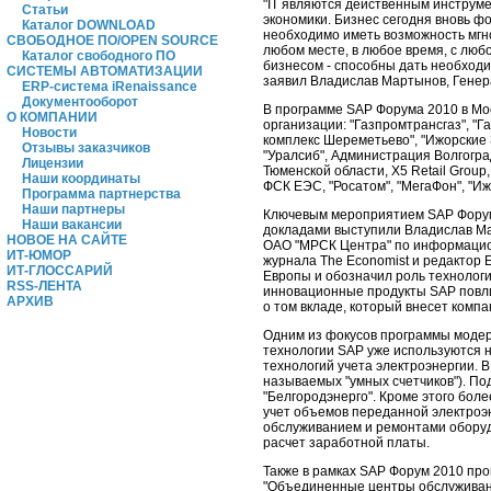
"IT являются действенным инструм
Статьи
экономики. Бизнес сегодня вновь ф
Каталог DOWNLOAD
необходимо иметь возможность мгно
СВОБОДНОЕ ПО/OPEN SOURCE
любом месте, в любое время, с люб
Каталог свободного ПО
бизнесом - способны дать необходи
СИСТЕМЫ АВТОМАТИЗАЦИИ
заявил Владислав Мартынов, Генер
ERP-система iRenaissance
Документооборот
В программе SAP Форума 2010 в Мо
О КОМПАНИИ
организации: "Газпромтрансгаз", "Г
Новости
комплекс Шереметьево", "Ижорские З
Отзывы заказчиков
"Уралсиб", Администрация Волгогр
Лицензии
Тюменской области, X5 Retail Group
Наши координаты
ФСК ЕЭС, "Росатом", "МегаФон", "Иж
Программа партнерства
Наши партнеры
Ключевым мероприятием SAP Форума
Наши вакансии
докладами выступили Владислав Ма
НОВОЕ НА САЙТЕ
ОАО "МРСК Центра" по информацион
ИТ-ЮМОР
журнала The Economist и редактор E
ИТ-ГЛОССАРИЙ
Европы и обозначил роль технологи
RSS-ЛЕНТА
инновационные продукты SAP повли
АРХИВ
о том вкладе, который внесет комп
Одним из фокусов программы модерн
технологии SAP уже используются 
технологий учета электроэнергии. В
называемых "умных счетчиков"). П
"Белгородэнерго". Кроме этого бол
учет объемов переданной электроэн
обслуживанием и ремонтами оборудо
расчет заработной платы.
Также в рамках SAP Форум 2010 прош
"Объединенные центры обслуживания