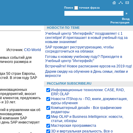
Поиск
точная фраза
Вход
Регистрация
НОВОСТИ ПО ТЕМЕ
Учебный центр "Интерфейс" поздравляет с 1
сентября! И приглашает в новый учебный год за
новыми знаниями!
SAP проведет реструктуризацию, чтобы
Источник:
CIO-World
сосредоточиться на облаках
Готовы к новому учебному году? Приходите в
ючевых событий для
Учебный центр "Интерфейс"
личного размера и
Встречайте! Новое расписание курсов на 2019 год!
Дарим скидку на обучение в День семьи, любви и
дах 50 стран Европы,
верности
стей. В этом году SAP
РАССЫЛКИ SUBSCRIBE.RU
и инновационных
Информационные технологии: CASE, RAD,
 предприятий, вносит
ERP, OLAP
её клиентов, предложить
Новости ITShop.ru - ПО, книги, документация,
и 10 лет.
курсы обучения
Компьютерный дизайн - Все графические
ий в управлении как об
редакторы
 инновациями,
Мир OLAP и Business Intelligence: новости,
ий компания SAP
статьи, обзоры
й день SAP инвестирует
Мастерская программиста
3D и виртуальная реальность. Все о