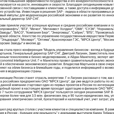
ентом повышения эффективности государства и его конкурентоспособности в
окусируется на росте, инновациях и скорости. Благодаря сегодняшним новым
венной связи с поставщиками и клиентами, а также доступа к информации д
ого устройства. Инвестиции в решения SAP - лидера в области программных
мый импульс для модернизации российской экономики и ее развития по иннов
альный директор SAP СНГ.
скве приняли участие успешные крупные и средние российские компании и г
азпромнефть", "ВТЗ", "Мечел", "Метинвест Холдинг", "ОМК", "СУЭК", "Норникел
аводы", "ВАСО", "Компания Берг", "Энергомаш", "Сабрис", "ВТБ", "Промсвязьба
адской области, Агентство по управлению государственным имуществом Перм
, "Эльдорадо", "Мосмарт", "Оптима", Красноярская ГЭС, "МРСК Центр", "Мосэне
орские Заводы" и многие др.
 стала пресс-конференция "Модель управления бизнесом - взгляд в будущее
ртынов, Генеральный директор SAP СНГ, Дмитрий Лагунин, Заместитель ген
ным технологиям и бизнес-моделированию, и Айдан Манктелоу, эксперт авт
conomist Intelligence Unit. Г-н Манктелоу провел сравнительный анализ эконо
й в обеспечении экономического развития. Владислав Мартынов в свою очеред
яют на облик бизнеса в ближайшие годы, и поделился информацией о возм
ания в модернизацию страны.
изации России станет отрасль энергетики. Г-н Лагунин рассказал о том, ка
на российских предприятиях ОАО "МРСК Центр", где уже ведутся работы по и
 данной компании стартовал один из первых проектов в России по интеграции
одобный проект в настоящее время проходит адаптацию в филиале ОАО "МРСК
ее 7 тысяч сотрудников "МРСК Центра" пользуются сегодня решениями SAP. В
ергии более чем для 3,5 млн. физических лиц и 90 тысяч юридических лиц, 
вания электрических сетей, бухгалтерский и налоговый учет, учет затрат, у
ел ряд круглых столов с участием клиентов и специалистов компании. В рамк
 в России - будущее или реальность" с докладами выступили Карен Тобиасе