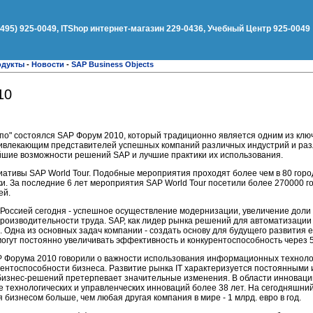
(495) 925-0049, ITShop интернет-магазин 229-0436, Учебный Центр 925-0049
одукты
-
Новости
-
SAP Business Objects
10
спо" состоялся SAP Форум 2010, который традиционно является одним из кл
ривлекающим представителей успешных компаний различных индустрий и раз
шие возможности решений SAP и лучшие практики их использования.
иативы SAP World Tour. Подобные мероприятия проходят более чем в 80 горо
и. За последние 6 лет мероприятия SAP World Tour посетили более 270000 го
ей.
Россией сегодня - успешное осуществление модернизации, увеличение дол
роизводительности труда. SAP, как лидер рынка решений для автоматизации
. Одна из основных задач компании - создать основу для будущего развития 
огут постоянно увеличивать эффективность и конкурентоспособность через 5 
P Форума 2010 говорили о важности использования информационных технолог
рентоспособности бизнеса. Развитие рынка IT характеризуется постоянными
 бизнес-решений претерпевает значительные изменения. В области инновац
е технологических и управленческих инноваций более 38 лет. На сегодняшни
бизнесом больше, чем любая другая компания в мире - 1 млрд. евро в год.