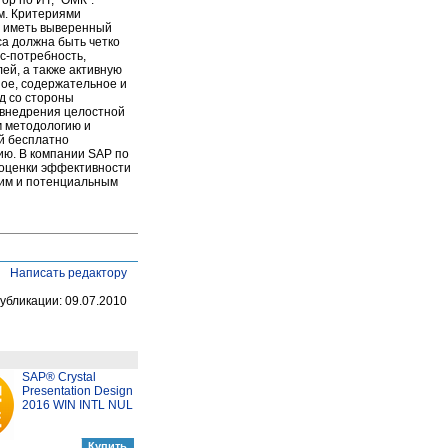
м. Критериями
о иметь выверенный
а должна быть четко
с-потребность,
ей, а также активную
ное, содержательное и
д со стороны
и внедрения целостной
м методологию и
й бесплатно
ию. В компании SAP по
 оценки эффективности
щим и потенциальным
Написать редактору
убликации: 09.07.2010
SAP® Crystal
Presentation Design
2016 WIN INTL NUL