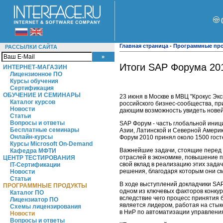
Главная страница
-
Программные пр
РАССЫЛКИ САЙТА
Итоги SAP Форума 20
ИНТЕРНЕТ-МАГАЗИН
Лицензионное ПО
Курсы обучения
Сертификация
ОБУЧЕНИЕ И СЕМИНАРЫ
23 июня в Москве в МВЦ "Крокус Эк
Каталог курсов
российского бизнес-сообщества, п
Новости
дающим возможность увидеть новей
Статьи
Вопросы и ответы
SAP Форум - часть глобальной иниц
Бесплатные семинары
Азии, Латинской и Северной Америк
Онлайн-курсы
Форум 2010 принял около 1500 гост
Курсы Microsoft On-Demand
Важнейшие задачи, стоящие перед 
Кафедра МФТИ
отраслей в экономике, повышение п
ЦЕНТР ТЕСТИРОВАНИЯ
свой вклад в реализацию этих задач
IT-Сертификации
решения, благодаря которым они см
Новости
Статьи
В ходе выступлений докладчики SA
ПРОГРАММНЫЕ ПРОДУКТЫ
одном из ключевых факторов конку
Каталог ПО
вследствие чего процесс принятия
Лицензиатор ПО
является лидером, работая на стык
Схемы лицензирования
в НиР по автоматизации управления 
Новости
Вопросы и ответы