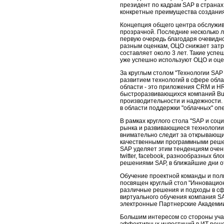
президент по кадрам SAP в странах
конкретные преимущества создания
Концепция общего центра обслужив
прозрачной. Последние несколько л
первую очередь благодаря очевидн
разным оценкам, ОЦО снижает затр
составляет около 3 лет. Такие успеш
уже успешно используют ОЦО и оце
За круглым столом "Технологии SAP
развитием технологий в сфере обл
области - это приложения CRM и H
быстроразвивающихся компаний Bus
производительности и надежности. 
в области поддержки "облачных" оп
В рамках круглого стола "SAP и соц
рынка и развивающиеся технологии 
внимательно следит за открывающи
качественными программными решен
SAP уделяет этим тенденциям очень
twitter, facebook, разнообразных б
решениями SAP, в ближайшие дни о
Обучение проектной команды и пол
посвящен круглый стол "Инновацио
различные решения и подходы в сфе
виртуального обучения компания SA
электронные Партнерские Академии
Большим интересом со стороны уча
эффективных инвестиций в ИТ реше