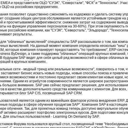
 EMEA и представители ОЦО "СУЭК", "Северстали", "ФСК" и "Техносилы". Уча
 ОЦО на российских предприятиях.
ания позволяет существенно сэкономить на издержках и сделать систему уп
ет создание общих центров обслуживания является устойчивым трендом на р
ой и просчитываемой эффективности: снижение затрат на содержание вывод
аты на функции управление персоналом на 30-60%). При этом окупаемость 
ные российские компании, как "СУЭК", "Северсталь", "Эльдорадо", "Техносила"
нивают результаты.
 для "облачных" вычислений" специалисты SAP рассказывали о том, как комп
ачных вычислений. На данный момент компания определила несколько "ниш" 
RM, которые компания планирует предоставлять "по требованию", ERP-систе
iness ByDesign, а также поддержка "облачных" операций крупных компаний,
В будущем SAP видит для себя целый ряд возможностей в сфере облачных вы
ераций в крупных компаниях.
иальные сети - модный тренд или реальные возможности", говорилось о том, ч
заставляют бизнес искать новые подходы, новые способы поиска и привлече
мися возможностями и постоянно предлагает своим клиентам новые идеи, н
иями. Одним из атрибутов современности является широкое распространен
 большое внимание. SAP уже сейчас предлагает решения, для использования
логов в качестве дополнительного средства коммуникации с клиентом. Для всех,
ткрывается блог SAP CIS, посвященный SAP CRM.
ьзователей является одним из важнейших факторов успеха внедрения ERP. 
нные подходы в сфере обучения продуктам SAP". Компания SAP в настоящее
ре обучения. Так, для проектных команд теперь доступно виртуальное обуч
P активно расширяет портфолио электронных курсов. Для подготовки консул
. Для опытных пользователей - Learning On Demand by SAP.
стников Форума пользовался круглый стол, посвященный теме "Необходимых
ния". С докладами выступили представители SAP СНГ и Юрий Рощин, Директо