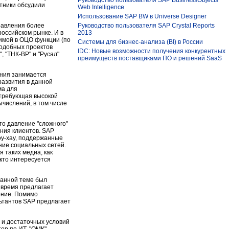
Руководство пользователя SAP BusinessObjects
стники обсудили
Web Intelligence
Использование SAP BW в Universe Designer
равления более
Руководство пользователя SAP Crystal Reports
оссийском рынке. И в
2013
имой в ОЦО функции (по
Системы для бизнес-анализа (BI) в России
подобных проектов
IDC: Новые возможности получения конкурентных
, "ТНК-BP" и "Русал"
преимуществ поставщиками ПО и решений SaaS
ания занимается
развития в данной
ма для
 требующая высокой
числений, в том числе
то давление "сложного"
ния клиентов. SAP
оу-хау, поддержанные
ие социальных сетей.
 таких медиа, как
 кто интересуется
Данной теме был
 время предлагает
ение. Помимо
ьтантов SAP предлагает
 и достаточных условий
р по ИТ, "ОМК".