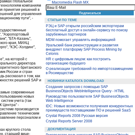
 рамках глобальной
Macromedia Flash MX.
 технологиям компаниям
ля принятия решений в
 решений для управления
ационному пути", -
СТАТЬИ ПО ТЕМЕ
РЭЦ и SAP открыли российским экспортерам
осударственные
бесплатный доступ к онлайн-сервису по поиску
ь", "Аэропортовый
зарубежных партнеров
нк", "БТА-Казань",
MDM помогает управлять информацией
ского края, МИАЦ
Уральский банк реконструкции и развития
рго", "КЭС-Холдинг",
внедряет платформу SAP Process Mining by
Celonis
", на которой с
НR c цифровым лицом: как построить
ерального директора
организацию будущего
оритетного британского
О реализации требований по импортозамещению
мик России и стран
в Росимуществе
ь рассказал о том, как
ожностях решений SAP и
НОВИНКИ КАТАЛОГА DOWNLOAD
Создание запросов с помощью SAP
BusinessObjects WebIntelligence Query - HTML
к самые современные
спользованию новых
Руководство пользователя SAP BusinessObjects
 систем учета (так
Web Intelligence
 Центра" -
IDC: Новые возможности получения конкурентных
 системе производится
преимуществ поставщиками ПО и решений SaaS
управление техническим
Crystal Reports 2008 Русская версия
правление персоналом и
Crystal Reports Server 2008
ДОКУМЕНТАЦИЯ
ах круглого стола
н, старший вице-