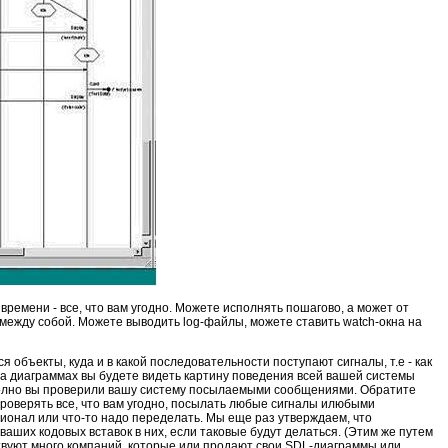
ремени - все, что вам угодно. Можете исполнять пошагово, а может от
 между собой. Можете выводить log-файлы, можете ставить watch-окна на
 объекты, куда и в какой последовательности поступают сигналы, т.е - как
на диаграммах вы будете видеть картину поведения всей вашей системы
о полно вы проверили вашу систему посылаемыми сообщениями. Обратите
проверять все, что вам угодно, посылать любые сигналы илюбыми
ционал или что-то надо переделать. Мы еще раз утверждаем, что
ваших кодовых вставок в них, если таковые будут делаться. (Этим же путем
твуют много компаний, которые или продают свои SDL-диаграммы или