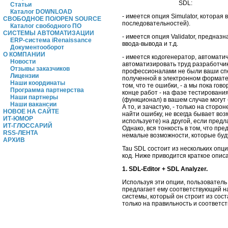
SDL:
Статьи
Каталог DOWNLOAD
- имеется опция Simulator, котора
СВОБОДНОЕ ПО/OPEN SOURCE
последовательностей).
Каталог свободного ПО
СИСТЕМЫ АВТОМАТИЗАЦИИ
- имеется опция Validator, предназ
ERP-система iRenaissance
ввода-вывода и т.д.
Документооборот
О КОМПАНИИ
- имеется кодогенератор, автомати
Новости
автоматизировать труд разработчик
Отзывы заказчиков
профессионалами не были ваши специ
Лицензии
полученной в электронном формате о
Наши координаты
том, что те ошибки, - а мы пока го
Программа партнерства
конце работ - на фазе тестирования
Наши партнеры
(функционал) в вашем случае могут
Наши вакансии
А то, и зачастую, - только на сторо
НОВОЕ НА САЙТЕ
найти ошибку, не всегда бывает воз
ИТ-ЮМОР
используете) на другой, если предл
ИТ-ГЛОССАРИЙ
Однако, вся тонкость в том, что пр
RSS-ЛЕНТА
немалые возможности, которые будут
АРХИВ
Tau SDL состоит из нескольких опц
код. Ниже приводится краткое опис
1. SDL-Editor + SDL Analyzer.
Используя эти опции, пользователь 
предлагает ему соответствующий на
системы, который он строит из сост
только на правильность и соответс