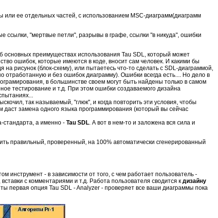
емы или ее отдельных частей, с использованием MSС-диаграмм(диаграмм
е ссылки, "мертвые петли", разрывы в графе, ссылки "в никуда", ошибки
об основных преимуществах использования Tau SDL, который может
тво ошибок, которые имеются в коде, вносит сам человек. И какими бы
 на рисунок (блок-схему), или пытаетесь что-то сделать с SDL-диаграммой,
 отработанную и без ошибок диаграмму). Ошибки всегда есть.... Но дело в
 програмирования, в большинстве своем могут быть найдены только в самом
орное тестирование и т.д. При этом ошибки создаваемого дизайна
пытаниях...
ыскочил, так называемый, "глюк", и когда повторить эти условия, чтобы
вам даст замена одного языка программирования (который вы сейчас
а-стандарта, а именно -
Tau SDL
. А вот в нем-то и заложена вся сила и
учить правильный, проверенный, на 100% автоматически сгенерированный
м инструмент - в зависимости от того, с чем работает пользователь -
вставки с комментариями и т.д. Работа пользователя сводится к
дизайну
оты первая опция Tau SDL - Analyzer - проверяет все ваши диаграммы пока