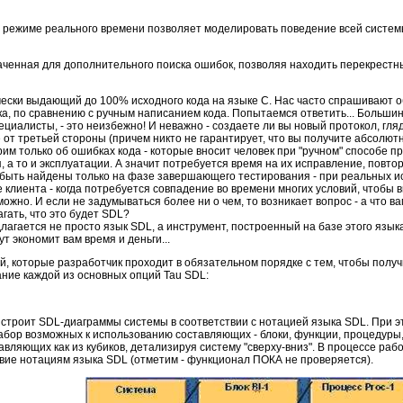
я в режиме реального времени позволяет моделировать поведение всей сист
наченная для дополнительного поиска ошибок, позволяя находить перекрестны
чески выдающий до 100% исходного кода на языке С. Нас часто спрашивают 
а, по сравнению с ручным написанием кода. Попытаемся ответить... Большинс
алисты, - это неизбежно! И неважно - создаете ли вы новый протокол, глядя
т третьей стороны (причем никто не гарантирует, что вы получите абсолютно
ворим только об ошибках кода - которые вносит человек при "ручном" способе
, а то и эксплуатации. А значит потребуется время на их исправление, повт
 быть найдены только на фазе завершающего тестирования - при реальных ис
не клиента - когда потребуется совпадение во времени многих условий, чтобы в
можно. И если не задумываться более ни о чем, то возникает вопрос - а что 
агать, что это будет SDL?
едлагается не просто язык SDL, а инструмент, построенный на базе этого язык
 экономит вам время и деньги...
ий, которые разработчик проходит в обязательном порядке с тем, чтобы пол
ание каждой из основных опций Tau SDL:
строит SDL-диаграммы системы в соответствии с нотацией языка SDL. При это
бор возможных к использованию составляющих - блоки, функции, процедуры, 
авляющих как из кубиков, детализируя систему "сверху-вниз". В процессе раб
твие нотациям языка SDL (отметим - функционал ПОКА не проверяется).