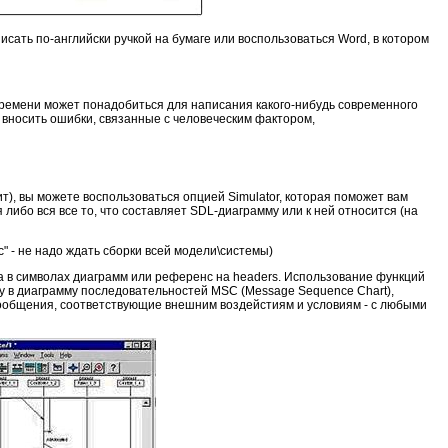
писать по-английски ручкой на бумаге или воспользоваться Word, в котором
ко времени может понадобиться для написания какого-нибудь современного
му вносить ошибки, связанные с человеческим фактором,
т), вы можете воспользоваться опцией Simulator, которая поможет вам
либо вся все то, что составляет SDL-диаграмму или к ней относится (на
с" - не надо ждать сборки всей модели\системы)
да в символах диаграмм или референс на headers. Использование функций
му в диаграмму последовательностей MSC (Message Sequence Chart),
сообщения, соответствующие внешним воздейстиям и условиям - с любыми