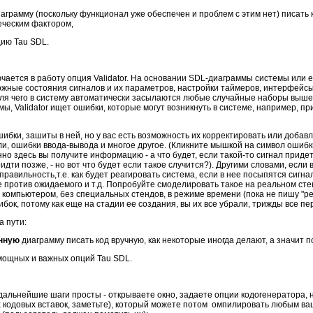
аграмму (поскольку функционал уже обеспечен и проблем с этим нет) писать 
еческим фактором,
цию Tau SDL.
чается в работу опция Validator. На основании SDL-диаграммы системы или е
ожные состояния сигналов и их параметров, настройки таймеров, интерфейсы и
 Для чего в систему автоматически засылаются любые случайные наборы выш
ы, Validator ищет ошибки, которые могут возникнуть в системе, например, пр
бки, зашиты в ней, но у вас есть возможность их корректировать или добавл
и, ошибки ввода-вывода и многое другое. (Кликните мышкой на символ ошибк
но здесь вы получите информацию - а что будет, если такой-то сигнал придет
ти позже, - но вот что будет если такое случится?). Другими словами, если
 неправильность,т.е. как будет реагировать система, если в нее посыпятся сиг
против ожидаемого и т.д. Попробуйте смоделировать такое на реальном стенд
а компьютером, без специальных стендов, в режиме времени (пока не пишу "ре
ибок, потому как еще на стадии ее создания, вы их все убрали, трижды все п
а пути:
анную
диаграмму писать код вручную, как некоторые иногда делают, а значит
 мощных и важных опций Tau SDL.
 дальнейшие шаги просты - открываете окно, задаете опции кодогенератора, 
х кодовых вставок, заметьте), который можете потом омпилировать любым в