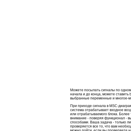
Можете посылать сигналы по одному
начала и до конца, можете ставить
выбранные переменные и многое-мн
При приходе сигнала в MSC-диаграмм
система отрабатывает входное возд
или отрабатываемого блока. Более 
внимание - поверяя функционал - в
способами. Ваша задача - только л
проверяется все то, что вам необхо
можно пойти, если вы проверяете н