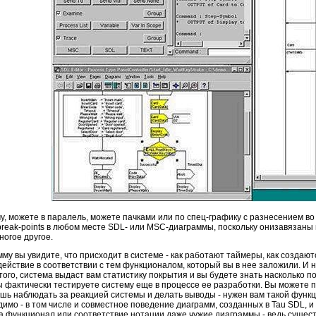
, можете в паралель, можете пачками или по спец-графику с разнесением во в
 break-points в любом месте SDL- или MSC-диаграммы, поскольку онизавязаны
огое другое.
у вы увидите, что присходит в системе - как работают таймеры, как создаются
ействие в соответствии с тем функционалом, который вы в нее заложили. И 
того, система выдаст вам статистику покрытия и вы будете знать наскольк
ы фактически тестируете систему еще в процессе ее разработки. Вы можете 
ишь наблюдать за реакцией системы и делать выводы - нужен вам такой функ
димо - в том числе и совместное поведение диаграмм, созданных в Tau SDL, и 
а функционал или соответствие нотации даже чужие диаграммы - ведь сущес