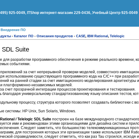
(495) 925-0049, ITShop интернет-магазин 229-0436, Учебный Центр 925-0049
●
Внедрение ПО
одукты
-
Каталог ПО
-
Описания продуктов
-
CASE
,
IBM Rational
,
Telelogic
c SDL Suite
е для разработки программного обеспечения в режиме реального времени, 
яемых событиями.
 приложений за счет непрерывной проверки моделей, совместного имитацион
ря использованию существующего программного кода на C/C++ при разработ
ений на ранней стадии за счет имитационного моделирования архитектуры и
 и платформенно-независимых моделей.
за счет прозрачной интеграции процессов проектирования и тестирования.
 благодаря универсальному стандартизованному языку описания тестов, ко
дульному процессу, структура которого позволяет создавать библиотеки с во
системы: HP Unix, Sun Solaris, Windows.
Rational /
Telelogic SDL Suite
построен на базе международного стандартного 
ьзуется ими и рекомендован этими организациями для дизайна систем и прил
еспечения. Следует заметить, что большинство телекоммуникационных прот
грамм, для построения которых эти организации также используют IBM Ration
ической справедливости, следует отметить, что как раз Tau строился, исход