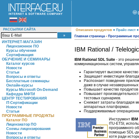
РАССЫЛКИ САЙТА
●
Описания продуктов
Прайс-лист
Главная страница
-
Программные пр
ИНТЕРНЕТ-МАГАЗИН
Лицензионное ПО
IBM Rational / Telelogi
Курсы обучения
Сертификация
ОБУЧЕНИЕ И СЕМИНАРЫ
IBM Rational SDL Suite
- это решени
Каталог курсов
коммуникационных систем, управл
Новости
Гарантирует высокое качество
Статьи
Защищает инвестиции благода
Вопросы и ответы
Распознает поведение прилож
Бесплатные семинары
даже в случае незавершенных
Онлайн-курсы
Повышает качество продуктов 
Курсы Microsoft On-Demand
Повышает производительность
Кафедра МФТИ
тестовых сценариев.
ЦЕНТР ТЕСТИРОВАНИЯ
Снижает затраты благодаря мо
IT-Сертификации
аппаратных платформах.
Новости
Поддерживаемые операционные 
Статьи
ПРОГРАММНЫЕ ПРОДУКТЫ
Инструмент
IBM 
Каталог ПО
ITU-ETSI, испол
Лицензиатор ПО
программного об
Схемы лицензирования
помощью SDL-диа
Новости
хотя ради истор
Вопросы и ответы