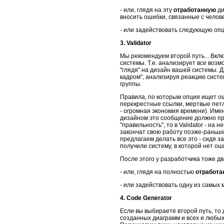
- или, глядя на эту
отработанную
ди
вносить ошибки, связанные с челов
- или задействовать следующую оп
3. Validator
Мы рекомендуем второй путь... Вклю
системы. Т.е. анализирует все возм
"глядя" на дизайн вашей системы.
кадром", анализируя реакцию систем
группы.
Правила, по которым опция ищет оши
перекрестные ссылки, мертвые петл
- огромная экономия времени). Имен
дизайном это сообщение должно прид
"правильность", то в Validator - на
закончат свою работу позже-раньше 
предлагаем делать все это - сидя з
получили систему, в которой нет ош
После этого у разработчика тоже дв
- или, глядя на полностью
отработ
- или задействовать одну из самых
4. Code Generator
Если вы выбираете второй путь, то
созданных диаграмм и всех и любы