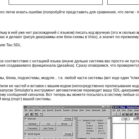
ого легче искать ошибки (попробуйте представить для сравнения, что легче - 
кольку в ней уже нет расхождений с языком) писать код вручную (это ж сколь
ейчас и делают (рисуя диаграммы или блок-схемы в Visio), а значит по-прежне
цию Tau SDL.
е соответствие с нотацией языка (иначе дальше система вас просто не пусти
ния создаваемого функционала (дизайна). Сразу оговоримся, что проверяется 
ы, блока, подсистемы, модуля... т.е. любой части системы (вот еще один "плю
и\или ее частей и вставок с вашим кодом (непосредственно прописывание ко
и запуске Simulator'а инструмент автоматически переводит вашу SDL-диаграм
иему сообщений-сигналов. Вот теперь вы можете посылать в систему любые 
 вход (порт) вашей системы.