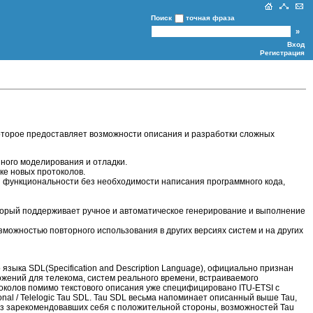
Поиск
точная фраза
Вход
Регистрация
которое предоставляет возможности описания и разработки сложных
ного моделирования и отладки.
ке новых протоколов.
 функциональности без необходимости написания программного кода,
торый поддерживает ручное и автоматическое генерирование и выполнение
зможностью повторного использования в других версиях систем и на других
языка SDL(Specification and Description Language), официально признан
ожений для телекома, систем реального времени, встраиваемого
околов помимо текстового описания уже специфицировано ITU-ETSI с
al / Telelogic Tau SDL. Tau SDL весьма напоминает описанный выше Tau,
я из зарекомендовавших себя с положительной стороны, возможностей Tau