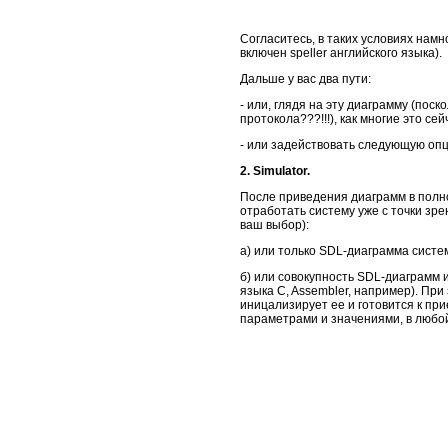
Согласитесь, в таких условиях намн
включен speller английского языка).
Дальше у вас два пути:
- или, глядя на эту диаграмму (пос
протокола???!!!), как многие это с
- или задействовать следующую оп
2. Simulator.
После приведения диаграмм в полно
отработать систему уже с точки зре
ваш выбор):
а) или только SDL-диаграмма систем
б) или совокупность SDL-диаграмм 
языка C, Assembler, например). Пр
иницализирует ее и готовится к пр
параметрами и значениями, в любой