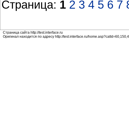
Страница:
1
2
3
4
5
6
7
Страница сайта http://test.interface.ru
Оригинал находится по адресу http://test.interface.ru/home.asp?catId=60,150