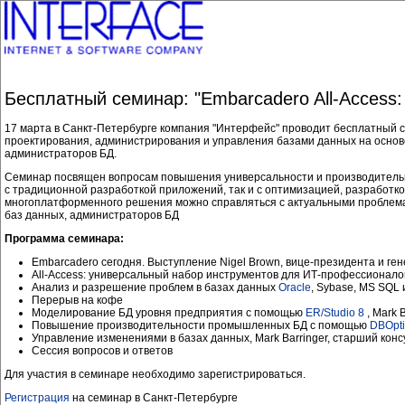
Бесплатный семинар: "Embarcadero All-Access
17 марта в Санкт-Петербурге компания "Интерфейс" проводит бесплатный 
проектирования, администрирования и управления базами данных на осно
администраторов БД.
Семинар посвящен вопросам повышения универсальности и производительно
с традиционной разработкой приложений, так и с оптимизацией, разработк
многоплатформенного решения можно справляться с актуальными проблемам
баз данных, администраторов БД
Программа семинара:
Embarcadero сегодня. Выступление Nigel Brown, вице-президента и ген
All-Access: универсальный набор инструментов для ИТ-профессионало
Анализ и разрешение проблем в базах данных
Oracle
, Sybase, MS SQL
Перерыв на кофе
Моделирование БД уровня предприятия с помощью
ER/Studio 8
, Mark 
Повышение производительности промышленных БД с помощью
DBOpt
Управление изменениями в базах данных, Mark Barringer, старший кон
Сессия вопросов и ответов
Для участия в семинаре необходимо зарегистрироваться.
Регистрация
на семинар в Санкт-Петербурге