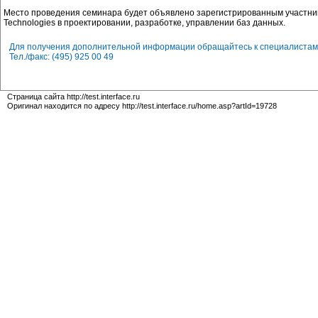
Место проведения семинара будет объявлено зарегистрированным участник
Technologies в проектировании, разработке, управлении баз данных.
Для получения дополнительной информации обращайтесь к специалистам
Тел./факс: (495) 925 00 49
Страница сайта http://test.interface.ru
Оригинал находится по адресу http://test.interface.ru/home.asp?artId=19728