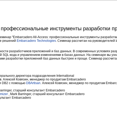
: профессиональные инструменты разработки п
семинар "Embarcadero All-Access: профессиональные инструменты разработ
ве решений
Embarcadero Technologies
. Семинар рассчитан на руководителей 
сти разработчиков приложений и баз данных. В современных условиях разр
ой SQL-кода и управлением изменениями в базах данных. На семинаре вы узн
и разработки приложений баз данных быстрее и проще. Семинар рассчитан 
ерального директора подразделения International
в. Алексей Ковязин, менеджер по продуктам Embarcadero
 и DB2 с помощью
DBArtisan
. Алексей Ковязин, менеджер по продуктам Embarc
Barringer, старший консультант Embarcadero
imizer
, Mark Barringer, старший консультант Embarcadero
сультант Embarcadero