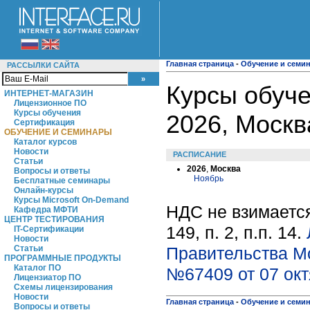
Главная страница
-
Обучение и семи
РАССЫЛКИ САЙТА
Курсы обуче
ИНТЕРНЕТ-МАГАЗИН
Лицензионное ПО
Курсы обучения
2026, Москв
Сертификация
ОБУЧЕНИЕ И СЕМИНАРЫ
Каталог курсов
Новости
РАСПИСАНИЕ
Статьи
2026
,
Москва
Вопросы и ответы
Ноябрь
Бесплатные семинары
Онлайн-курсы
Курсы Microsoft On-Demand
НДС не взимается
Кафедра МФТИ
ЦЕНТР ТЕСТИРОВАНИЯ
149, п. 2, п.п. 14.
IT-Сертификации
Новости
Правительства М
Статьи
ПРОГРАММНЫЕ ПРОДУКТЫ
Каталог ПО
№67409 от 07 окт
Лицензиатор ПО
Схемы лицензирования
Новости
Главная страница
-
Обучение и семи
Вопросы и ответы