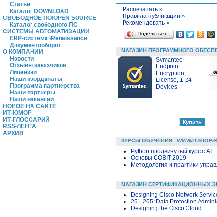
Статьи
Распечатать »
Каталог DOWNLOAD
Правила публикации »
СВОБОДНОЕ ПО/OPEN SOURCE
Рекомендовать »
Каталог свободного ПО
СИСТЕМЫ АВТОМАТИЗАЦИИ
Поделиться…
ERP-система iRenaissance
Документооборот
МАГАЗИН ПРОГРАММНОГО ОБЕСП
О КОМПАНИИ
Новости
Symantec
Отзывы заказчиков
Endpoint
Лицензии
Encryption,
Наши координаты
License, 1-24
Программа партнерства
Devices
Наши партнеры
Наши вакансии
НОВОЕ НА САЙТЕ
ИТ-ЮМОР
ИТ-ГЛОССАРИЙ
RSS-ЛЕНТА
АРХИВ
КУРСЫ ОБУЧЕНИЯ
WWW.ITSHOP.
Python продвинутый курс с AI
Основы COBIT 2019
Методология и практики упра
МАГАЗИН СЕРТИФИКАЦИОННЫХ Э
Designing Cisco Network Service
251-265: Data Protection Adminis
Designing the Cisco Cloud