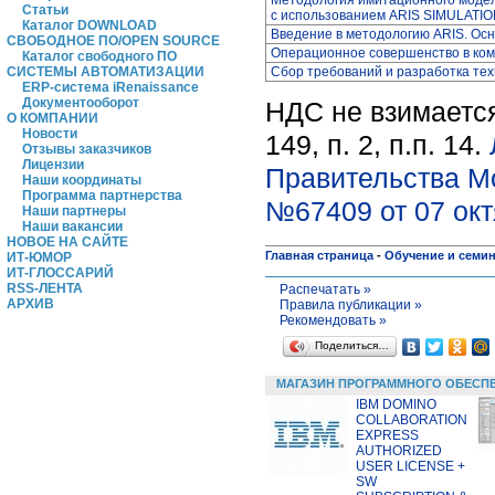
Статьи
с использованием ARIS SIMULATI
Каталог DOWNLOAD
Введение в методологию ARIS. Осн
СВОБОДНОЕ ПО/OPEN SOURCE
Операционное совершенство в ко
Каталог свободного ПО
Сбор требований и разработка тех
СИСТЕМЫ АВТОМАТИЗАЦИИ
ERP-система iRenaissance
Документооборот
НДС не взимается
О КОМПАНИИ
Новости
149, п. 2, п.п. 14.
Отзывы заказчиков
Лицензии
Правительства М
Наши координаты
Программа партнерства
№67409 от 07 окт
Наши партнеры
Наши вакансии
НОВОЕ НА САЙТЕ
Главная страница
-
Обучение и семи
ИТ-ЮМОР
ИТ-ГЛОССАРИЙ
RSS-ЛЕНТА
Распечатать »
АРХИВ
Правила публикации »
Рекомендовать »
Поделиться…
МАГАЗИН ПРОГРАММНОГО ОБЕСП
IBM DOMINO
COLLABORATION
EXPRESS
AUTHORIZED
USER LICENSE +
SW