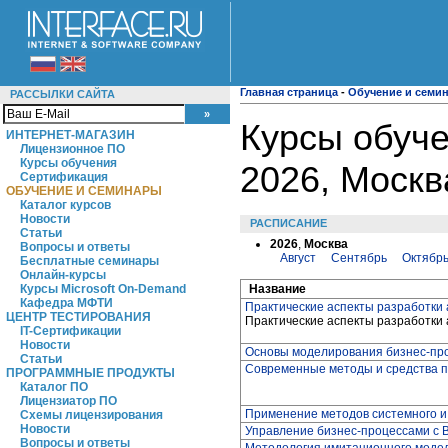
Главная страница
-
Обучение и семи
РАССЫЛКИ САЙТА
Курсы обуче
ИНТЕРНЕТ-МАГАЗИН
Лицензионное ПО
Курсы обучения
2026, Москв
Сертификация
ОБУЧЕНИЕ И СЕМИНАРЫ
Каталог курсов
Новости
РАСПИСАНИЕ
Статьи
2026
,
Москва
Вопросы и ответы
Август
Сентябрь
Октябр
Бесплатные семинары
Онлайн-курсы
Название
Курсы Microsoft On-Demand
Кафедра МФТИ
Практические аспекты разработки
ЦЕНТР ТЕСТИРОВАНИЯ
Практические аспекты разработки
IT-Сертификации
Новости
Основы моделирования бизнес-про
Статьи
Современные методы и средства 
ПРОГРАММНЫЕ ПРОДУКТЫ
Каталог ПО
Лицензиатор ПО
Применение методов системного 
Схемы лицензирования
Новости
Управление бизнес-процессами с B
Вопросы и ответы
Методология имитационного модел