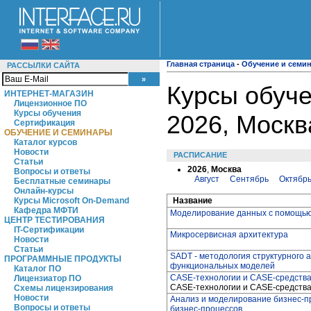
Главная страница
-
Обучение и семи
РАССЫЛКИ САЙТА
Курсы обуче
ИНТЕРНЕТ-МАГАЗИН
Лицензионное ПО
Курсы обучения
2026, Москв
Сертификация
ОБУЧЕНИЕ И СЕМИНАРЫ
Каталог курсов
Новости
РАСПИСАНИЕ
Статьи
2026
,
Москва
Вопросы и ответы
Август
Сентябрь
Октябр
Бесплатные семинары
Онлайн-курсы
Название
Курсы Microsoft On-Demand
Кафедра МФТИ
Моделирование данных с помощью E
ЦЕНТР ТЕСТИРОВАНИЯ
IT-Сертификации
Микросервисная архитектура
Новости
Статьи
SADT - методология структурного 
ПРОГРАММНЫЕ ПРОДУКТЫ
функциональных моделей
Каталог ПО
CASE-технологии и CASE-средства:
Лицензиатор ПО
СASE-технологии и CASE-средства 
Схемы лицензирования
Новости
Анализ и моделирование бизнес-про
Вопросы и ответы
бизнес-процессов