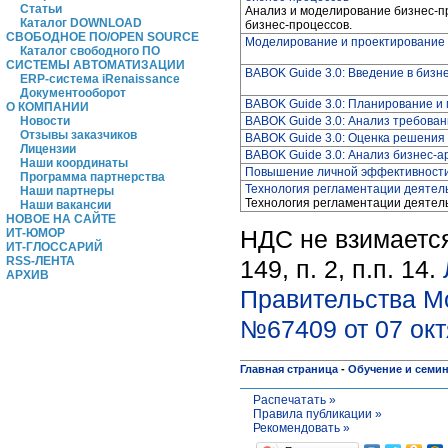
Статьи
Анализ и моделирование бизнес-про
Каталог DOWNLOAD
бизнес-процессов.
СВОБОДНОЕ ПО/OPEN SOURCE
Моделирование и проектирование 
Каталог свободного ПО
СИСТЕМЫ АВТОМАТИЗАЦИИ
BABOK Guide 3.0: Введение в бизн
ERP-система iRenaissance
Документооборот
BABOK Guide 3.0: Планирование и
О КОМПАНИИ
BABOK Guide 3.0: Анализ требова
Новости
Отзывы заказчиков
BABOK Guide 3.0: Оценка решения
Лицензии
BABOK Guide 3.0: Анализ бизнес-а
Наши координаты
Повышение личной эффективности
Программа партнерства
Технология регламентации деятел
Наши партнеры
Технология регламентации деятел
Наши вакансии
НОВОЕ НА САЙТЕ
НДС не взимается
ИТ-ЮМОР
ИТ-ГЛОССАРИЙ
RSS-ЛЕНТА
149, п. 2, п.п. 14.
АРХИВ
Правительства М
№67409 от 07 окт
Главная страница
-
Обучение и семи
Распечатать »
Правила публикации »
Рекомендовать »