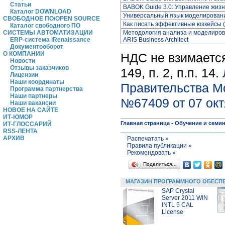
Статьи
BABOK Guide 3.0: Управление жиз
Каталог DOWNLOAD
Универсальный язык моделирования
СВОБОДНОЕ ПО/OPEN SOURCE
Как писать эффективные юзкейсы (
Каталог свободного ПО
Методология анализа и моделиров
СИСТЕМЫ АВТОМАТИЗАЦИИ
ARIS Business Architect
ERP-система iRenaissance
Документооборот
О КОМПАНИИ
НДС не взимается
Новости
Отзывы заказчиков
149, п. 2, п.п. 14.
Лицензии
Наши координаты
Правительства М
Программа партнерства
Наши партнеры
№67409 от 07 окт
Наши вакансии
НОВОЕ НА САЙТЕ
ИТ-ЮМОР
Главная страница
-
Обучение и семи
ИТ-ГЛОССАРИЙ
RSS-ЛЕНТА
АРХИВ
Распечатать »
Правила публикации »
Рекомендовать »
Поделиться…
МАГАЗИН ПРОГРАММНОГО ОБЕСП
SAP Crystal
Server 2011 WIN
INTL 5 CAL
License