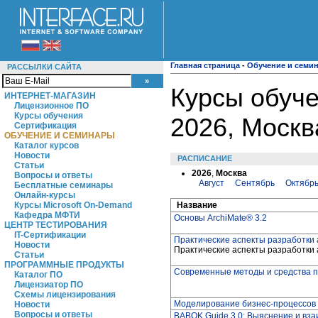
Главная страница
-
Обучение и семи
РАССЫЛКИ САЙТА
Курсы обуче
ИНТЕРНЕТ-МАГАЗИН
Лицензионное ПО
Курсы обучения
2026, Москв
Сертификация
ОБУЧЕНИЕ И СЕМИНАРЫ
Каталог курсов
Новости
РАСПИСАНИЕ
Статьи
2026
,
Москва
Вопросы и ответы
Август
Сентябрь
Октябр
Бесплатные семинары
Онлайн-курсы
Название
Курсы Microsoft On-Demand
Кафедра МФТИ
Основы ArchiMate® 3.2
ЦЕНТР ТЕСТИРОВАНИЯ
IT-Сертификации
Практические аспекты разработки
Новости
Практические аспекты разработки
Статьи
ПРОГРАММНЫЕ ПРОДУКТЫ
Современные методы и средства 
Каталог ПО
Лицензиатор ПО
Схемы лицензирования
Моделирование бизнес-процессов 
Новости
Вопросы и ответы
BABOK Guide 3.0: Выяснение и вз