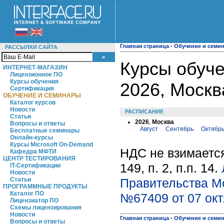
Главная страница
-
Обучение и семи
РАССЫЛКИ САЙТА
Курсы обуче
ИНТЕРНЕТ-МАГАЗИН
Лицензионное ПО
Курсы обучения
2026, Москв
Сертификация
ОБУЧЕНИЕ И СЕМИНАРЫ
Каталог курсов
Новости
РАСПИСАНИЕ
Статьи
2026
,
Москва
Вопросы и ответы
Август
Сентябрь
Октябр
Бесплатные семинары
Онлайн-курсы
Курсы Microsoft On-Demand
НДС не взимается
Кафедра МФТИ
ЦЕНТР ТЕСТИРОВАНИЯ
149, п. 2, п.п. 14.
IT-Сертификации
Новости
Правительства М
Статьи
ПРОГРАММНЫЕ ПРОДУКТЫ
Каталог ПО
№67409 от 07 окт
Лицензиатор ПО
Схемы лицензирования
Новости
Главная страница
-
Обучение и семи
Вопросы и ответы