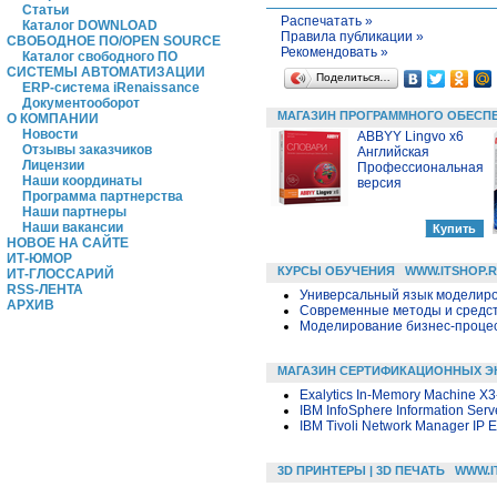
Статьи
Распечатать »
Каталог DOWNLOAD
Правила публикации »
СВОБОДНОЕ ПО/OPEN SOURCE
Рекомендовать »
Каталог свободного ПО
СИСТЕМЫ АВТОМАТИЗАЦИИ
Поделиться…
ERP-система iRenaissance
Документооборот
МАГАЗИН ПРОГРАММНОГО ОБЕСП
О КОМПАНИИ
Новости
ABBYY Lingvo x6
Отзывы заказчиков
Английская
Лицензии
Профессиональная
Наши координаты
версия
Программа партнерства
Наши партнеры
Наши вакансии
НОВОЕ НА САЙТЕ
ИТ-ЮМОР
КУРСЫ ОБУЧЕНИЯ
WWW.ITSHOP.
ИТ-ГЛОССАРИЙ
RSS-ЛЕНТА
Универсальный язык моделиров
АРХИВ
Современные методы и средс
Моделирование бизнес-процесс
МАГАЗИН СЕРТИФИКАЦИОННЫХ Э
Exalytics In-Memory Machine X3
IBM InfoSphere Information Serv
IBM Tivoli Network Manager IP E
3D ПРИНТЕРЫ | 3D ПЕЧАТЬ
WWW.I