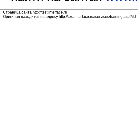
Страница сайта http://test.interface.ru
Оригинал находится по адресу http://test.interface.ru/iservices/training.asp?iI