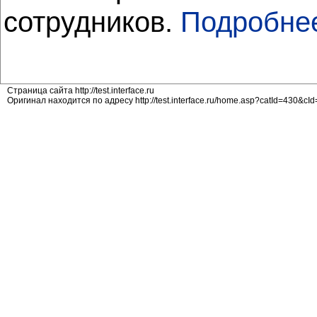
сотрудников.
Подробне
Страница сайта http://test.interface.ru
Оригинал находится по адресу http://test.interface.ru/home.asp?catId=430&cId