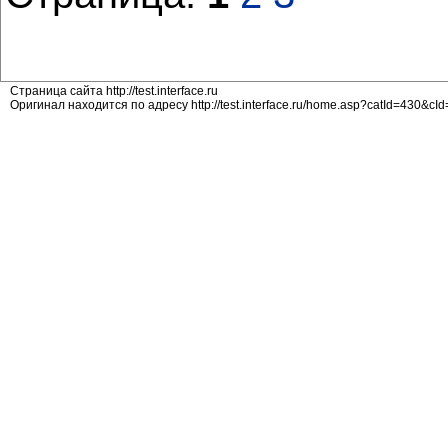
Страница сайта http://test.interface.ru
Оригинал находится по адресу http://test.interface.ru/home.asp?catId=430&cI