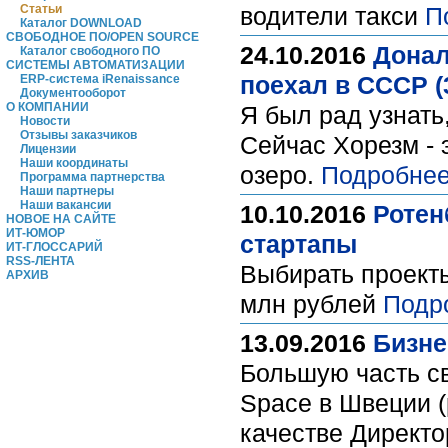
Статьи
водители такси
П
Каталог DOWNLOAD
СВОБОДНОЕ ПО/OPEN SOURCE
24.10.2016
Донал
Каталог свободного ПО
СИСТЕМЫ АВТОМАТИЗАЦИИ
поехал в СССР (3
ERP-система iRenaissance
Документооборот
О КОМПАНИИ
Я был рад узнать
Новости
Отзывы заказчиков
Сейчас Хорезм - э
Лицензии
Наши координаты
озеро.
Подробнее
Программа партнерства
Наши партнеры
Наши вакансии
10.10.2016
Ротен
НОВОЕ НА САЙТЕ
ИТ-ЮМОР
стартапы
ИТ-ГЛОССАРИЙ
RSS-ЛЕНТА
Выбирать проекты
АРХИВ
млн рублей
Подр
13.09.2016
Бизне
Большую часть с
Space в Швеции (
качестве Директо