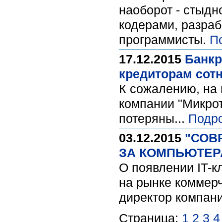
наоборот - стыдно
кодерами, разраб
программисты.
П
17.12.2015
Банкр
кредиторам сот
К сожалению, на 
компании "Микрот
потеряны...
Подр
03.12.2015
"СОВ
ЗА КОМПЬЮТЕР
О появлении IT-к
на рынке коммер
директор компани
Страница:
1
2
3
4