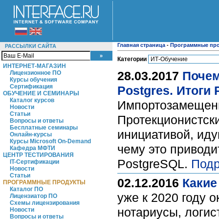
Главная страница
-
Программные пр
РАССЫЛКИ САЙТА
Категории
ИНТЕРНЕТ-МАГАЗИН
28.03.2017
Почем
Лицензионное ПО
Курсы обучения
Сертификация
Postgres. Итоги 
ОБУЧЕНИЕ И СЕМИНАРЫ
Каталог курсов
Импортозамещени
Новости
Статьи
Протекционистск
Вопросы и ответы
Бесплатные семинары
инициативой, иду
Онлайн-курсы
Курсы Microsoft On-Demand
чему это приводи
Кафедра МФТИ
ЦЕНТР ТЕСТИРОВАНИЯ
PostgreSQL.
Подр
IT-Сертификации
Новости
Статьи
02.12.2016
Какие
ПРОГРАММНЫЕ ПРОДУКТЫ
Каталог ПО
уже к 2020 году 
Лицензиатор ПО
Схемы лицензирования
нотариусы, логис
Новости
Вопросы и ответы