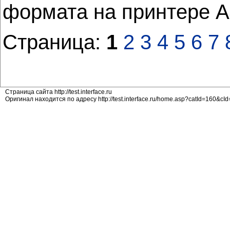
формата на принтере А4
Страница:
1
2
3
4
5
6
7
Страница сайта http://test.interface.ru
Оригинал находится по адресу http://test.interface.ru/home.asp?catId=160&cI