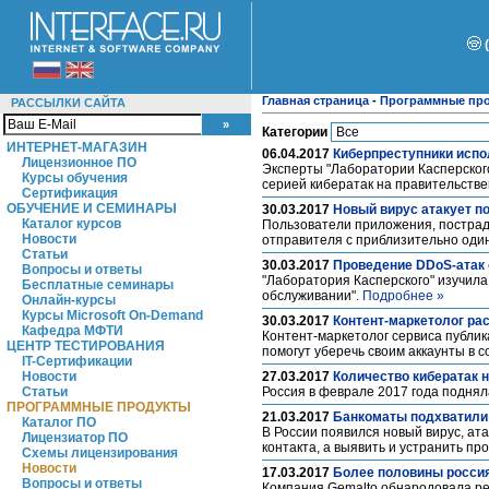
Главная страница
-
Программные пр
РАССЫЛКИ САЙТА
Категории
ИНТЕРНЕТ-МАГАЗИН
06.04.2017
Киберпреступники испо
Лицензионное ПО
Эксперты "Лаборатории Касперского
Курсы обучения
серией кибератак на правительств
Сертификация
ОБУЧЕНИЕ И СЕМИНАРЫ
30.03.2017
Новый вирус атакует п
Каталог курсов
Пользователи приложения, пострада
Новости
отправителя с приблизительно оди
Статьи
30.03.2017
Проведение DDoS-атак 
Вопросы и ответы
"Лаборатория Касперского" изучила
Бесплатные семинары
обслуживании".
Подробнее »
Онлайн-курсы
Курсы Microsoft On-Demand
30.03.2017
Контент-маркетолог рас
Кафедра МФТИ
Контент-маркетолог сервиса публи
ЦЕНТР ТЕСТИРОВАНИЯ
помогут уберечь своим аккаунты в с
IT-Сертификации
Новости
27.03.2017
Количество кибератак 
Статьи
Россия в феврале 2017 года подняла
ПРОГРАММНЫЕ ПРОДУКТЫ
21.03.2017
Банкоматы подхватили
Каталог ПО
В России появился новый вирус, ат
Лицензиатор ПО
контакта, а выявить и устранить пр
Схемы лицензирования
Новости
17.03.2017
Более половины россия
Вопросы и ответы
Компания Gemalto обнародовала рез