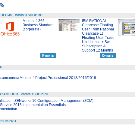
ЕЧЕНИЯ
WWW.ITSHOP.RU
Microsoft 365
IBM RATIONAL
Business Standard
Clearcase Floating
(corporate)
User From Rational
Clearcase Lt
Floating User Trade
Up License + Sw
Subscription &
Support 12 Months
RU
зованием Microsoft Project Professional 2013/2016/2019
КЗАМЕНОВ
WWW.ITSHOP.RU
alization: ZENworks 10 Configuration Management (ZCM)
ervice 2016 Implementation Essentials
ementation
TSHOP.RU