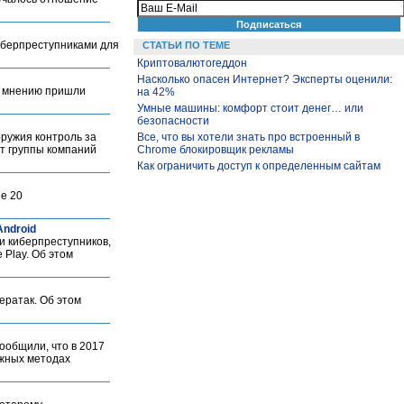
иберпреступниками для
СТАТЬИ ПО ТЕМЕ
Криптовалютогеддон
Насколько опасен Интернет? Эксперты оценили:
у мнению пришли
на 42%
Умные машины: комфорт стоит денег… или
безопасности
оружия контроль за
Все, что вы хотели знать про встроенный в
т группы компаний
Chrome блокировщик рекламы
Как ограничить доступ к определенным сайтам
ее 20
Android
и киберпреступников,
Play. Об этом
ератак. Об этом
ообщили, что в 2017
ожных методах