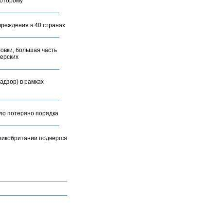
которому
чреждения в 40 странах
овки, большая часть
керских
адзор) в рамках
ыло потеряно порядка
еликобритании подвергся