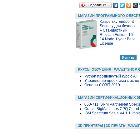
Поделиться…
МАГАЗИН ПРОГРАММНОГО ОБЕСП
Kaspersky Endpoint
Security для бизнеса
– Стандартный
Russian Edition. 10-
14 Node 1 year Base
License
КУРСЫ ОБУЧЕНИЯ
WWW.ITSHOP.
Python продвинутый курс с AI
Управление проектами с исполь
Основы COBIT 2019
МАГАЗИН СЕРТИФИКАЦИОННЫХ Э
050-711: SRM PartnerNet Speci
Oracle BigMachines CPQ Cloud S
IBM Spectrum Scale V4.1.1 Impl
3D ПРИНТЕРЫ | 3D ПЕЧАТЬ
WWW.I