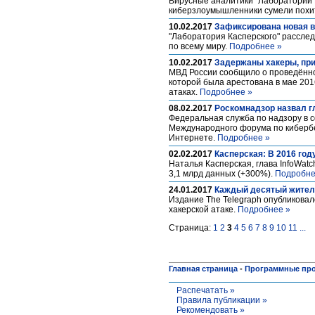
Вирусные аналитики "Лаборатории 
киберзлоумышленники сумели похит
10.02.2017
Зафиксирована новая 
"Лаборатория Касперского" расслед
по всему миру.
Подробнее »
10.02.2017
Задержаны хакеры, при
МВД России сообщило о проведённом
которой была арестована в мае 2016
атаках.
Подробнее »
08.02.2017
Роскомнадзор назвал г
Федеральная служба по надзору в 
Международного форума по кибербез
Интернете.
Подробнее »
02.02.2017
Касперская: В 2016 го
Наталья Касперская, глава InfoWatc
3,1 млрд данных (+300%).
Подробне
24.01.2017
Каждый десятый житель
Издание The Telegraph опубликовал
хакерской атаке.
Подробнее »
Страница:
1
2
3
4
5
6
7
8
9
10
11
...
Главная страница
-
Программные пр
Распечатать »
Правила публикации »
Рекомендовать »