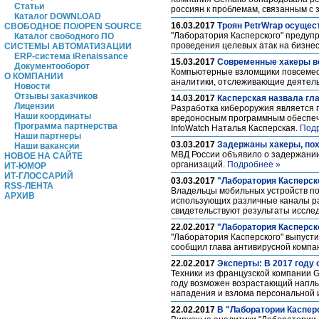
Статьи
россиян к проблемам, связанным с
Каталог DOWNLOAD
16.03.2017
Троян PetrWrap осущес
СВОБОДНОЕ ПО/OPEN SOURCE
"Лаборатория Касперского" предуп
Каталог свободного ПО
проведения целевых атак на бизне
СИСТЕМЫ АВТОМАТИЗАЦИИ
ERP-система iRenaissance
15.03.2017
Современные хакеры вс
Документооборот
Компьютерные взломщики повсемест
О КОМПАНИИ
аналитики, отслеживающие деятельно
Новости
Отзывы заказчиков
14.03.2017
Касперская назвала гл
Лицензии
Разработка кибероружия является г
Наши координаты
вредоносным программным обеспече
Программа партнерства
InfoWatch Наталья Касперская.
Под
Наши партнеры
03.03.2017
Задержаны хакеры, пох
Наши вакансии
МВД России объявило о задержании 
НОВОЕ НА САЙТЕ
организаций.
Подробнее »
ИТ-ЮМОР
ИТ-ГЛОССАРИЙ
03.03.2017
"Лаборатория Касперск
RSS-ЛЕНТА
Владельцы мобильных устройств по
АРХИВ
использующих различные каналы рас
свидетельствуют результаты иссле
22.02.2017
"Лаборатория Касперск
"Лаборатория Касперского" выпуст
сообщил глава антивирусной компа
22.02.2017
Эксперты: В 2017 году
Техники из французской компании 
году возможен возрастающий наплы
нападения и взлома персональной
22.02.2017
В "Лаборатории Каспер