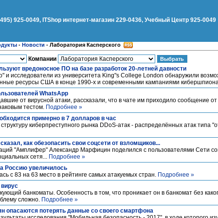
(495) 925-0049, ITShop интернет-магазин 229-0436, Учебный Центр 925-0049
одукты
-
Новости
-
Лаборатория Касперского
Компании
льзуют вредоносное ПО на базе разработок 20-летней давности
" и исследователи из университета King"s College London обнаружили возм
енные ресурсы США в конце 1990-х и современными кампаниями кибершпион
ользователей WhatsApp
вшие от вирусной атаки, рассказали, что в чате им приходило сообщение от
наковым тестом.
Подробнее »
обходится примерно в 7 долларов в час
 структуру киберпреступного рынка DDoS-атак - распределённых атак типа "о
сказал, как обезопасить свои соцсети от взломщиков...
каций "Амплифер" Александр Марфицин поделился с пользователями Сети со
оциальных сетя...
Подробнее »
на Россию увеличилось
сь с 83 на 63 место в рейтинге самых атакуемых стран.
Подробнее »
 вирус
акующий банкоматы. Особенность в том, что проникает он в банкомат без како
облему сложно.
Подробнее »
н опасаются потерять данные со своего смартфона
ультаты исследования "Мобильная безопасность - 2017", в ходе которого и