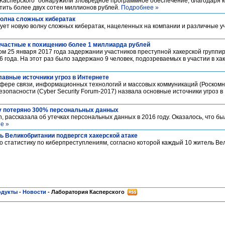
Касперского" обнаружили зловредное программное обеспечение, благодаря 
ить более двух сотен миллионов рублей.
Подробнее »
волна сложных кибератак
ует новую волну сложных кибератак, нацеленных на компании и различные у
частные к похищению более 1 миллиарда рублей
 25 января 2017 года задержании участников преступной хакерской группир
 года. На этот раз было задержано 9 человек, подозреваемых в участии в ха
лавные источники угроз в Интернете
сфере связи, информационных технологий и массовых коммуникаций (Роскомн
опасности (Cyber Security Forum-2017) назвала основные источники угроз в
ду потеряно 300% персональных данных
h, рассказала об утечках персональных данных в 2016 году. Оказалось, что б
е »
 Великобритании подвергся хакерской атаке
о статистику по киберпреступлениям, согласно которой каждый 10 житель В
одукты
-
Новости
-
Лаборатория Касперского