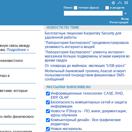
Поиск
точная фраза
в разделе
Вход
Регистрация
НОВОСТИ ПО ТЕМЕ
Бесплатные лицензии Kaspersky Security для
удаленной работы
"Лаборатория Касперского" продемонстрировала
ожную связь между
уязвимость интернета вещей
ажа.
Подробнее »
"Лаборатория Касперского": клиенты интернет-
магазинов больше подвержены атакам хакеров во
время скидок
 неизвестного
От зловреда до майнера: эволюция "USB-угроз"
Мобильный банковский троянец Asacub атакует
пользователей посредством фишинговых SMS-
тказ в
сообщений
РАССЫЛКИ SUBSCRIBE.RU
ветами, которые
Информационные технологии: CASE, RAD,
ERP, OLAP
Безопасность компьютерных сетей и защита
информации
Новости ITShop.ru - ПО, книги, документация,
курсы обучения
го-либо физического
Компьютерный дизайн - Все графические
редакторы
Новые материалы
зучалось отношение