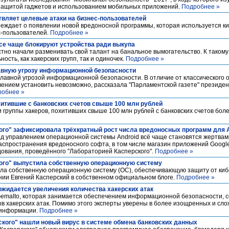
 защитой гаджетов и использованием мобильных приложений.
Подробнее »
твляет целевые атаки на бизнес-пользователей
реждает о появлении новой вредоносной программы, которая используется к
с-пользователей.
Подробнее »
е чаще блокируют устройства ради выкупа
но начали разменивать свой талант на банальное вымогательство. К таком
сть, как хакерских групп, так и одиночек.
Подробнее »
авную угрозу информационной безопасности
лавной угрозой информационной безопасности. В отличие от классического 
нием установить невозможно, рассказала "Парламентской газете" президен
робнее »
итившие с банковских счетов свыше 100 млн рублей
группы хакеров, похитивших свыше 100 млн рублей с банковских счетов бол
ого" зафиксировала трёхкратный рост числа вредоносных программ для 
д управлением операционной системы Android всё чаще становятся жертвам
пространения вредоносного софта, в том числе магазин приложений Google 
дования, проведённого "Лабораторией Касперского".
Подробнее »
ого" выпустила собственную операционную систему
ила собственную операционную систему (ОС), обеспечивающую защиту от киб
нии Евгений Касперский в собственном официальном блоге.
Подробнее »
 ожидается увеличения количества хакерских атак
Gemalto, которая занимается обеспечением информационной безопасности, с
в хакерских атак. Помимо этого эксперты уверены в более изощренных и сл
 информации.
Подробнее »
ского" нашли новый вирус в системе обмена банковских данных