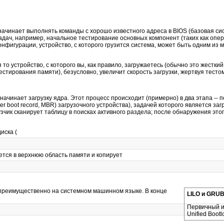
чинает выполнять команды с хорошо известного адреса в BIOS (базовая систем
адач, например, начальное тестирование основных компонент (таких как оп
игурации, устройство, с которого грузится система, может быть одним из мн
о устройство, с которого вы, как правило, загружаетесь (обычно это жесткий 
стирования памяти), безусловно, увеличит скорость загрузки, жертвуя тесто
x начинает загрузку ядра. Этот процесс происходит (примерно) в два этапа -- 
er boot record, MBR) загрузочного устройства), задачей которого является з
зчик сканирует таблицу в поисках активного раздела; после обнаружения эт
иска (
ется в верхнюю область памяти и копирует
н преимущественно на системном машинном языке. В конце
LILO и GRU
Первичный и 
Unified Boot