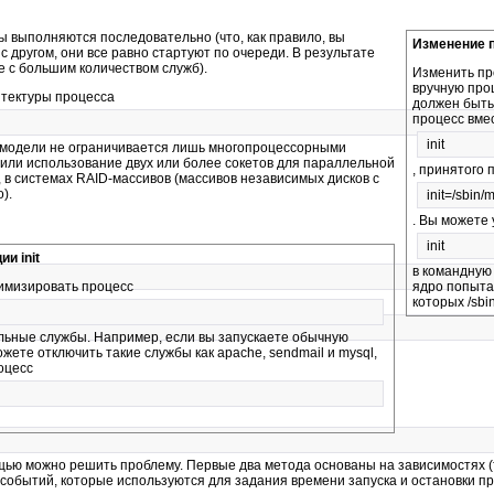
ы выполняются последовательно (что, как правило, вы
Изменение п
 с другом, они все равно стартуют по очереди. В результате
 с большим количеством служб).
Изменить пр
вручную про
итектуры процесса
должен быть
процесс вме
init
й модели не ограничивается лишь многопроцессорными
 , или использование двух или более сокетов для параллельной
, принятого 
 в системах RAID-массивов (массивов независимых дисков с
).
init=/sbin/
. Вы можете 
init
и init
в командную 
имизировать процесс
ядро попыта
которых /sbin/
ельные службы. Например, если вы запускаете обычную
ожете отключить такие службы как apache, sendmail и mysql,
оцесс
мощью можно решить проблему. Первые два метода основаны на зависимостях (
 событий, которые используются для задания времени запуска и остановки пр