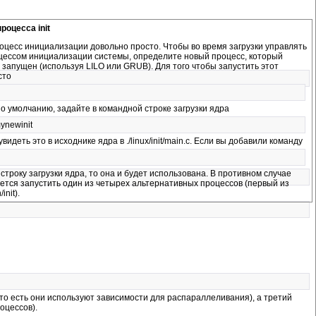
роцесса init
оцесс инициализации довольно просто. Чтобы во время загрузки управлять
цессом инициализации системы, определите новый процесс, который
 запущен (используя LILO или GRUB). Для того чтобы запустить этот
сто
по умолчанию, задайте в командной строке загрузки ядра
mynewinit
увидеть это в исходнике ядра в ./linux/init/main.c. Если вы добавили команду
строку загрузки ядра, то она и будет использована. В противном случае
ется запустить один из четырех альтернативных процессов (первый из
init).
то есть они используют зависимости для распараллеливания), а третий
оцессов).