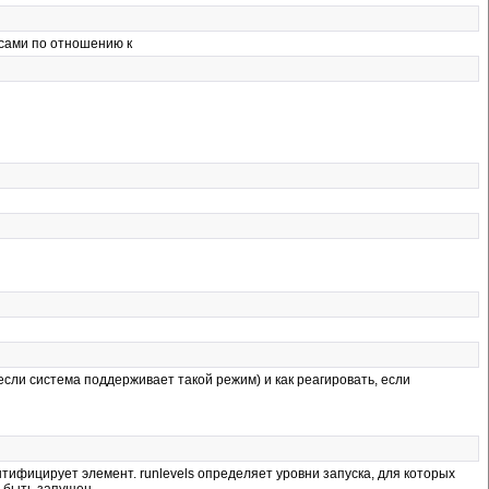
ссами по отношению к
если система поддерживает такой режим) и как реагировать, если
нтифицирует элемент. runlevels определяет уровни запуска, для которых
н быть запущен.