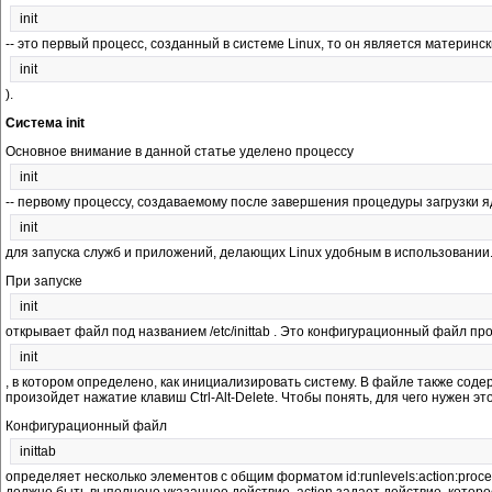
init
-- это первый процесс, созданный в системе Linux, то он является матери
init
).
Система init
Основное внимание в данной статье уделено процессу
init
-- первому процессу, создаваемому после завершения процедуры загрузки яд
init
для запуска служб и приложений, делающих Linux удобным в использовании
При запуске
init
открывает файл под названием /etc/inittab . Это конфигурационный файл пр
init
, в котором определено, как инициализировать систему. В файле также соде
произойдет нажатие клавиш Ctrl-Alt-Delete. Чтобы понять, для чего нужен э
Конфигурационный файл
inittab
определяет несколько элементов с общим форматом id:runlevels:action:proce
должно быть выполнено указанное действие. action задает действие, которо