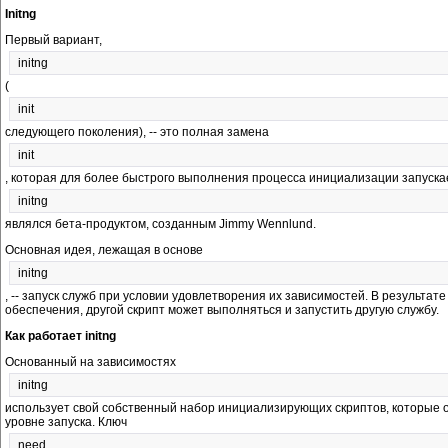
Initng
Первый вариант,
initng
(
init
следующего поколения), -- это полная замена
init
, которая для более быстрого выполнения процесса инициализации запуска
initng
являлся бета-продуктом, созданным Jimmy Wennlund.
Основная идея, лежащая в основе
initng
, -- запуск служб при условии удовлетворения их зависимостей. В результа
обеспечения, другой скрипт может выполняться и запустить другую службу.
Как работает initng
Основанный на зависимостях
initng
использует свой собственный набор инициализирующих скриптов, которые 
уровне запуска. Ключ
need