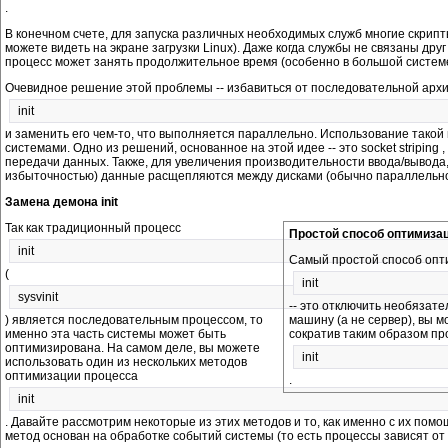
.
В конечном счете, для запуска различных необходимых служб многие скрипт
можете видеть на экране загрузки Linux). Даже когда службы не связаны друг
процесс может занять продолжительное время (особенно в большой системе
Очевидное решение этой проблемы -- избавиться от последовательной арх
init
и заменить его чем-то, что выполняется параллельно. Использование тако
системами. Одно из решений, основанное на этой идее -- это socket striping
передачи данных. Также, для увеличения производительности ввода/вывода,
избыточностью) данные расщепляются между дисками (обычно параллельно
Замена демона init
Так как традиционный процесс
Простой способ оптимизаци
init
Самый простой способ опт
(
init
sysvinit
-- это отключить необязат
) является последовательным процессом, то
машину (а не сервер), вы м
именно эта часть системы может быть
сократив таким образом пр
оптимизирована. На самом деле, вы можете
init
использовать один из нескольких методов
оптимизации процесса
.
init
. Давайте рассмотрим некоторые из этих методов и то, как именно с их по
метод основан на обработке событий системы (то есть процессы зависят от