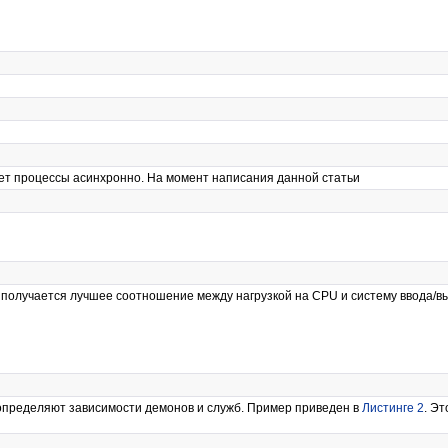
ет процессы асинхронно. На момент написания данной статьи
те получается лучшее соотношение между нагрузкой на CPU и систему ввода/вы
определяют зависимости демонов и служб. Пример приведен в
Листинге 2
. Э