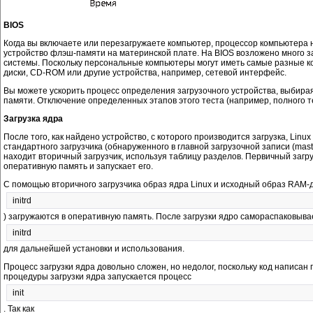
BIOS
Когда вы включаете или перезагружаете компьютер, процессор компьютера на
устройство флэш-памяти на материнской плате. На BIOS возложено много з
системы. Поскольку персональные компьютеры могут иметь самые разные конф
диски, CD-ROM или другие устройства, например, сетевой интерфейс.
Вы можете ускорить процесс определения загрузочного устройства, выбирая т
памяти. Отключение определенных этапов этого теста (например, полного те
Загрузка ядра
После того, как найдено устройство, с которого производится загрузка, Linu
стандартного загрузчика (обнаруженного в главной загрузочной записи (mast
находит вторичный загрузчик, используя таблицу разделов. Первичный загру
оперативную память и запускает его.
С помощью вторичного загрузчика образ ядра Linux и исходный образ RAM-д
initrd
) загружаются в оперативную память. После загрузки ядро самораспаковыва
initrd
для дальнейшей установки и использования.
Процесс загрузки ядра довольно сложен, но недолог, поскольку код написа
процедуры загрузки ядра запускается процесс
init
. Так как