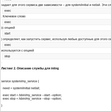
задает для этого сервиса две зависимости -- для system/initial и net/all. Э
exec
. Ключевое слово
exec
(с опцией
start
) определяет, как запустить сервис, используя любые доступные для этого с
exec
используется с опцией
stop
.
Листинг 2. Описание службы для initng
service system/my_service {

  need = system/initial net/all;

  exec start = /sbin/my_service --start --option;

  exec stop = /sbin/my_service --stop --option;
