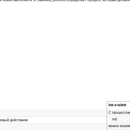
Init и telinit
С процессом
init
ляемый действием
можно взаим