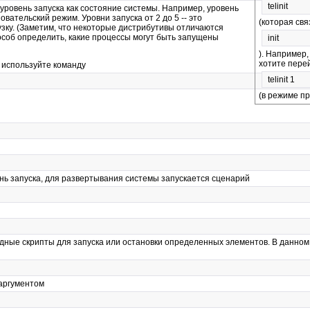
telinit
те уровень запуска как состояние системы. Например, уровень
овательский режим. Уровни запуска от 2 до 5 -- это
(которая свя
узку. (Заметим, что некоторые дистрибутивы отличаются
пособ определить, какие процессы могут быть запущены
init
). Например,
хотите пере
 используйте команду
telinit 1
(в режиме п
нь запуска, для развертывания системы запускается сценарий
дные скрипты для запуска или остановки определенных элементов. В данном 
 аргументом