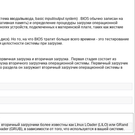
а ввода/вывода, basic input/output system) . BIOS обычно записан на
еративная память) и определение процедуры загрузки операционной
огих устройств, подключенных к материнской плате, таких как жесткие
диск). Но то, на что BIOS тратит больше всего времени - это тестирование
м целостности системы при загрузке.
первичная загрузка и вторичная загрузка . Первая стадия состоит из
агрузка вторичного загрузчика операционной системы. Первичный загрузчик
ого раздела он загружает вторичный загрузчик операционной системы в
B
вторичный загрузчики более известны как LInux LOader (LILO) или GRand
loader (GRUB), в зависимости от того, что используется в вашей системе.