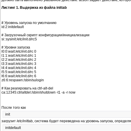
Листинг 1. Выдержка из файла inittab
# Уровень запуска по умолчанию

id:2:initdefault

# Загрузочный скрипт конфигурации/инициализации

si::sysinit:/etc/init.d/rcS

# Уровни запуска

l0:0:wait:/etc/init.d/rc 0

l1:1:wait:/etc/init.d/rc 1

l2:2:wait:/etc/init.d/rc 2

l3:3:wait:/etc/init.d/rc 3

l4:4:wait:/etc/init.d/rc 4

l5:5:wait:/etc/init.d/rc 5

l6:6:wait:/etc/init.d/rc 6

z6:6:respawn:/sbin/sulogin

# Как реагировать на ctrl-alt-del

После того как
init
загрузит /etc/inittab, система будет переведена на уровень запуска, опреде
initdefault