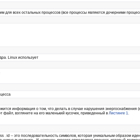
нским для всех остальных процессов (все процессы являются дочерними проце
ра. Linux использует
.
оцесса
ржится информация о том, что делать в случае нарушения энергоснабжения (
тот файл, взгляните на его маленький кусочек, приведенный в
Листинге 1
.
ss . id -- это последовательность символов, которая уникальным образом иде
е нужно выполнить. И, наконец, process определяет процесс, который долже