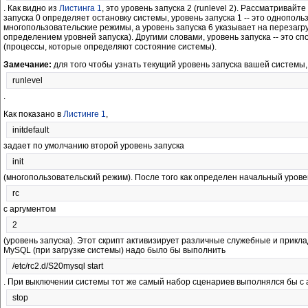
. Как видно из
Листинга 1
, это уровень запуска 2 (runlevel 2). Рассматривай
запуска 0 определяет остановку системы, уровень запуска 1 -- это однопольз
многопользовательские режимы, а уровень запуска 6 указывает на перезагр
определением уровней запуска). Другими словами, уровень запуска -- это с
(процессы, которые определяют состояние системы).
Замечание:
для того чтобы узнать текущий уровень запуска вашей системы,
runlevel
.
Как показано в
Листинге 1
,
initdefault
задает по умолчанию второй уровень запуска
init
(многопользовательский режим). После того как определен начальный урове
rc
с аргументом
2
(уровень запуска). Этот скрипт активизирует различные служебные и прикла
MySQL (при загрузке системы) надо было бы выполнить
/etc/rc2.d/S20mysql start
. При выключении системы тот же самый набор сценариев выполнялся бы с
stop