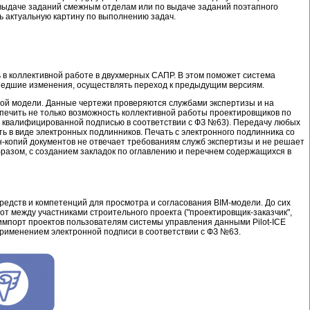
 выдаче заданий смежным отделам или по выдаче заданий поэтапного
ь актуальную картину по выполнению задач.
 в коллективной работе в двухмерных САПР. В этом поможет система
зошедшие изменения, осуществлять переход к предыдущим версиям.
этой модели. Данные чертежи проверяются службами экспертизы и на
ечить не только возможность коллективной работы проектировщиков по
й квалифицированной подписью в соответствии с ФЗ №63). Передачу любых
 в виде электронных подлинников. Печать с электронного подлинника со
н-копий документов не отвечает требованиям служб экспертизы и не решает
разом, с созданием закладок по оглавлению и перечнем содержащихся в
средств и компетенций для просмотра и согласования BIM-модели. До сих
т между участниками строительного проекта ("проектировщик-заказчик",
/импорт проектов пользователям системы управления данными Pilot-ICE
применением электронной подписи в соответствии с ФЗ №63.