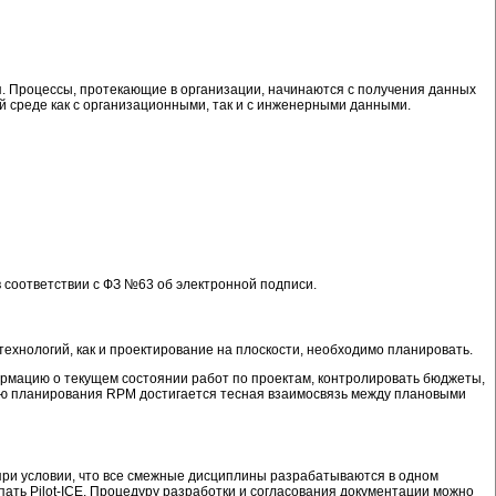
я. Процессы, протекающие в организации, начинаются с получения данных
ой среде как с организационными, так и с инженерными данными.
 соответствии с ФЗ №63 об электронной подписи.
ехнологий, как и проектирование на плоскости, необходимо планировать.
рмацию о текущем состоянии работ по проектам, контролировать бюджеты,
улю планирования RPM достигается тесная взаимосвязь между плановыми
(при условии, что все смежные дисциплины разрабатываются в одном
ть Pilot-ICE. Процедуру разработки и согласования документации можно