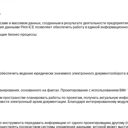
т
ссами и массивом данных, созданным в результате деятельности предприяти
ления данными Pilot-ICE позволяет обеспечить работу в единой информационн
ющие бизнес-процессы:
 обеспечить ведение юридически значимого электронного документооборота в
нирования, основанного на фактах. Проектирование с использованием BIM- т
м пространстве планировать работы по проектам, получать актуальную инфо
и вести электронный архив документации. Благодаря интегрированному мод
ого инструмента передавать информацию от одного проектировщика другому 
ществлять посредством системы управления данными, которой может выступа