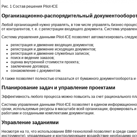
Рис. 1 Состав решения Pilot-ICE
Организационно-распорядительный документооборо
Любой организацией нужно управлять, в том числе управлять бизнес-проце
от контрагентов, т. е. с регистрации входящего документа. Система управ
Система управления данными Pilot-ICE позволяет автоматизировать следу
регистрация и движение входящих документов;
регистрация и движение исходящих документов;
регистрация и движение служебных записок;
поиск и ведение заказов;
оценка внутренней стоимости проекта;
заключение договора;
ознакомление с документом.
А также позволяет полностью отказаться от бумажного документооборота и
Планирование задач и управление проектами
Эффективность любого процесса можно повысить за счет рационального пла
Система управления данными Pilot-ICE позволяет в едином информационно
сроки, используемые ресурсы в масштабе всей организации, формировать 
работами и созданными комплектами документации.
Управление заданиями
Несмотря на то, что использование BIM-технологий позволяет в среде сам
инструменте), управляющее и контролирующее воздействие необходимо осу