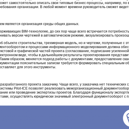
ожет самостоятельно описать свои типовые бизнес-процессы, например, по
требования организации. В любой момент времени руководитель сможет видет
ем является организация среды общих данных.
рживающих BIM-технологию, до сих пор чаще всего встречается потребность
сравнивать версии чертежей в автоматическом режиме, визуализировать прои
б объекте строительства, трехмерная модель, но и чертежи, полученные с 
ументооборотом и процессами информационного моделирования должна обесп
кстовой и графической частей проекта (согласование, подписание усиленно
ктронном виде, чтобы в дальнейшем результаты проектирования представить
 Таким образом, меняется подход работы с документами, предоставление ска
окументации пояснительные записки требуется формировать специальным об
оставляет для этого инструменты.
азработанного проекта заказчику. Чаще всего, у заказчика нет технических 
системы Pilot-ICE позволят реализовать межорганизационный документооборо
вание или проведение экспертизы проектов. Благодаря функционалу экспорт
нтами, осуществлять юридически значимый электронный документооборот с 