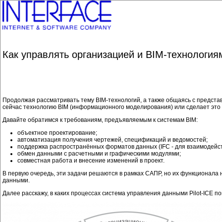
Как управлять организацией и BIM-технологи
Продолжая рассматривать тему BIM-технологий, а также общаясь с предста
сейчас технологию BIM (информационного моделирования) или сделает это 
Давайте обратимся к требованиям, предъявляемым к системам BIM:
объектное проектирование;
автоматизация получения чертежей, спецификаций и ведомостей;
поддержка распространённых форматов данных (IFC - для взаимодейст
обмен данными с расчетными и графическими модулями;
совместная работа и внесение изменений в проект.
В первую очередь, эти задачи решаются в рамках САПР, но их функционал
данными.
Далее расскажу, в каких процессах система управления данными Pilot-ICE п