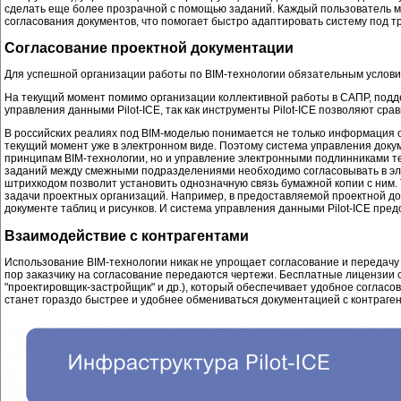
сделать еще более прозрачной с помощью заданий. Каждый пользователь м
согласования документов, что помогает быстро адаптировать систему под 
Согласование проектной документации
Для успешной организации работы по BIM-технологии обязательным услови
На текущий момент помимо организации коллективной работы в САПР, подде
управления данными Pilot-ICE, так как инструменты Pilot-ICE позволяют 
В российских реалиях под BIM-моделью понимается не только информация о
текущий момент уже в электронном виде. Поэтому система управления док
принципам BIM-технологии, но и управление электронными подлинниками те
заданий между смежными подразделениями необходимо согласовывать в эле
штрихкодом позволит установить однозначную связь бумажной копии с ним.
задачи проектных организаций. Например, в предоставляемой проектной д
документе таблиц и рисунков. И система управления данными Pilot-ICE пред
Взаимодействие с контрагентами
Использование BIM-технологии никак не упрощает согласование и передачу р
пор заказчику на согласование передаются чертежи. Бесплатные лицензии 
"проектировщик-застройщик" и др.), который обеспечивает удобное согласо
станет гораздо быстрее и удобнее обмениваться документацией с контраге