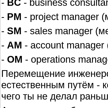
-
BC
- business consulta
-
PM
- project manager 
-
SM
- sales manager (
-
AM
- account manager 
-
OM
- operations mana
Перемещение инженеров
естественным путём - к
чего ты не делал раньш