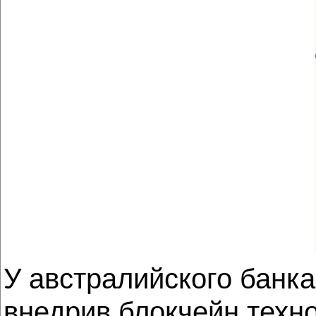
У австралийского банк
внедрив блокчейн техно