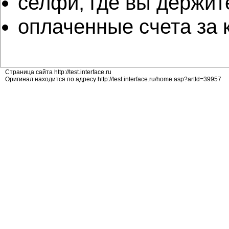
селфи, где вы держит
оплаченные счета за
Страница сайта http://test.interface.ru
Оригинал находится по адресу http://test.interface.ru/home.asp?artId=39957