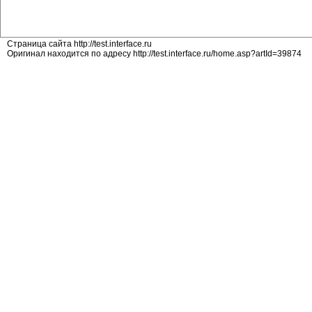
Страница сайта http://test.interface.ru
Оригинал находится по адресу http://test.interface.ru/home.asp?artId=39874