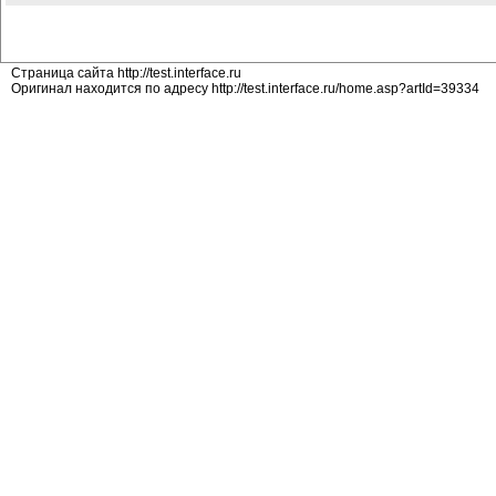
Страница сайта http://test.interface.ru
Оригинал находится по адресу http://test.interface.ru/home.asp?artId=39334