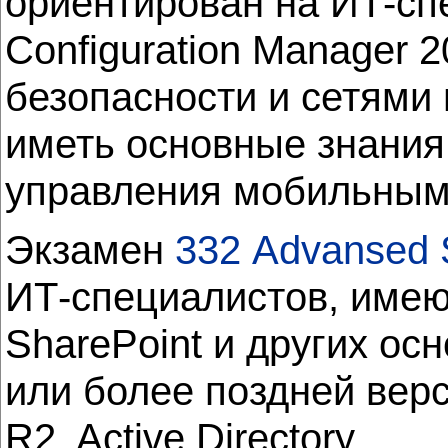
ориентирован на ИТ-сп
Configuration Manager 
безопасности и сетями 
иметь основные знания 
управления мобильными
Экзамен
332
Advansed S
ИТ-специалистов, име
SharePoint и других ос
или более поздней верси
R2, Active Directory.