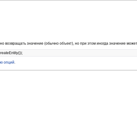
жно возвращать значение (обычно объект), но при этом иногда значение может
eateEntity());
ю опций
.