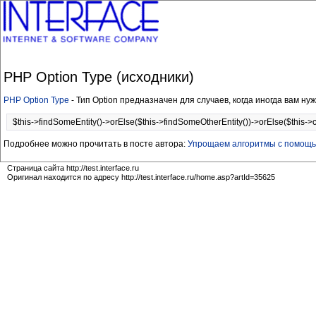
PHP Option Type (исходники)
PHP Option Type
- Тип Option предназначен для случаев, когда иногда вам ну
$this->findSomeEntity()->orElse($this->findSomeOtherEntity())->orElse($this->cr
Подробнее можно прочитать в посте автора:
Упрощаем алгоритмы с помощь
Страница сайта http://test.interface.ru
Оригинал находится по адресу http://test.interface.ru/home.asp?artId=35625