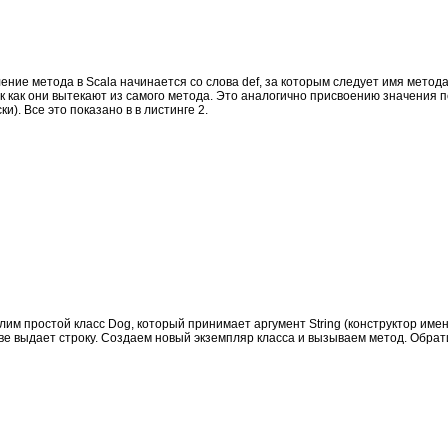
ление метода в Scala начинается со слова def, за которым следует имя метод
 как они вытекают из самого метода. Это аналогично присвоению значения п
). Все это показано в в листинге 2.
елим простой класс Dog, который принимает аргумент String (конструктор име
ве выдает строку. Создаем новый экземпляр класса и вызываем метод. Обрат