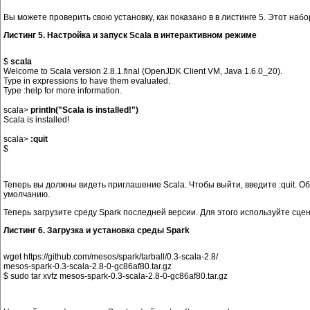
Вы можете проверить свою установку, как показано в в листинге 5. Этот наб
Листинг 5. Настройка и запуск Scala в интерактивном режиме
$ 
scala
Welcome to Scala version 2.8.1.final (OpenJDK Client VM, Java 1.6.0_20).

Type in expressions to have them evaluated.

Type :help for more information.

scala> 
println("Scala is installed!")
Scala is installed!

scala> 
:quit
Теперь вы должны видеть приглашение Scala. Чтобы выйти, введите :quit. О
умолчанию.
Теперь загрузите среду Spark последней версии. Для этого используйте сцен
Листинг 6. Загрузка и установка среды Spark
wget https://github.com/mesos/spark/tarball/0.3-scala-2.8/

mesos-spark-0.3-scala-2.8-0-gc86af80.tar.gz
