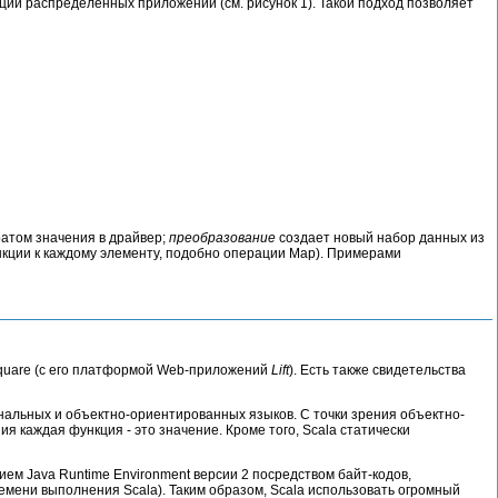
ии распределенных приложений (см. рисунок 1). Такой подход позволяет
атом значения в драйвер;
преобразование
создает новый набор данных из
кции к каждому элементу, подобно операции Map). Примерами
rsquare (с его платформой Web-приложений
Lift
). Есть также свидетельства
ональных и объектно-ориентированных языков. С точки зрения объектно-
 каждая функция - это значение. Кроме того, Scala статически
ием Java Runtime Environment версии 2 посредством байт-кодов,
емени выполнения Scala). Таким образом, Scala использовать огромный