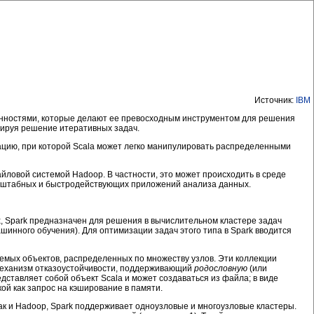
Источник:
IBM
енностями, которые делают ее превосходным инструментом для решения
зируя решение итеративных задач.
грацию, при которой Scala может легко манипулировать распределенными
ловой системой Hadoop. В частности, это может происходить в среде
асштабных и быстродействующих приложений анализа данных.
, Spark предназначен для решения в вычислительном кластере задач
шинного обучения). Для оптимизации задач этого типа в Spark вводится
меняемых объектов, распределенных по множеству узлов. Эти коллекции
а механизм отказоустойчивости, поддерживающий
родословную
(или
ставляет собой объект Scala и может создаваться из файла; в виде
ой как запрос на кэширование в памяти.
ак и Hadoop, Spark поддерживает одноузловые и многоузловые кластеры.