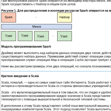
При многоузловой работе Spark опирается на менеджер кластера Mesos. M
Spark сосуществовать с Hadoop в общем пуле узлов.
Рисунок 1. Для распределения и изоляции ресурсов Spark опирается на
Модель программирования Spark
Драйвер может выполнять над набором данных операции двух типов: дейст
существующего набора данных. Примерами действий служат операции сокр
преобразования служит операция Map и операция Cache (которая требует с
Ниже мы рассмотрим примеры этих двух операций, но сначала познакомимся
Краткое введение в Scala
Scala, пожалуй, ― одна из самых заветных тайн Интернета. Scala работает 
интереса к производительности Scala со стороны финансовых учреждений (н
Scala - это мультипарадигмальный язык в том смысле, что он гладко и удо
ориентированного программирования каждое значение в Scala представляет 
типизируется с помощью выразительной и безопасной типовой системы.
В дополнение к этому Scala представляет собой язык виртуальной машины (V
генерируемых компилятором Scala. Этот подход позволяет Scala выполнять 