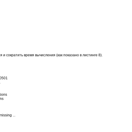
 и сократить время вычисления (как показано в листинге 8).
0501



ions

ns

ssing ...
