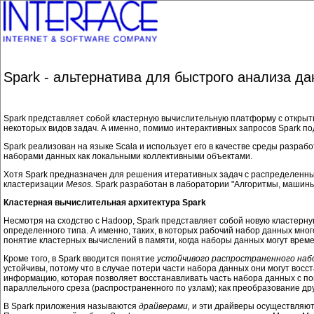
Spark - альтернатива для быстрого анализа д
Spark представляет собой кластерную вычислительную платформу с откры
некоторых видов задач. А именно, помимо интерактивных запросов Spark 
Spark реализован на языке Scala и использует его в качестве среды разра
наборами данных как локальными коллективными объектами.
Хотя Spark предназначен для решения итеративных задач с распределенным
кластеризации
Mesos.
Spark разработан в лаборатории "Алгоритмы, машин
Кластерная вычислительная архитектура Spark
Несмотря на сходство с Hadoop, Spark представляет собой новую кластер
определенного типа. А именно, таких, в которых рабочий набор данных мно
понятие кластерных вычислений в памяти, когда наборы данных могут врем
Кроме того, в Spark вводится понятие
устойчивого распространенного наб
устойчивы, потому что в случае потери части набора данных они могут во
информацию, которая позволяет восстанавливать часть набора данных с пом
параллельного среза (распространенного по узлам); как преобразование др
В Spark приложения называются
драйверами,
и эти драйверы осуществляют 