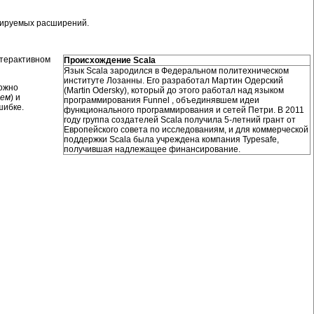
грируемых расширений.
нтерактивном
Происхождение Scala
Язык Scala зародился в Федеральном политехническом
институте Лозанны. Его разработал Мартин Одерский
можно
(Martin Odersky), который до этого работал над языком
ием
) и
программирования Funnel , объединявшем идеи
шибке.
функционального программирования и сетей Петри. В 2011
году группа создателей Scala получила 5-летний грант от
Европейского совета по исследованиям, и для коммерческой
поддержки Scala была учреждена компания Typesafe,
получившая надлежащее финансирование.