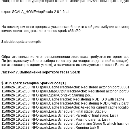
Настройте конфигурацию Spark в файле ./conf/spar-env.sh с помощью следующ
На последнем шаге процесса установки обновите свой дистрибутив с помощь
компиляцию в подкаталоге mesos-spark-c86af80:
$ 
sbt/sbt update compile
Обратите внимание, что при выполнении этого шага требуется интернет-соед
Пи (методом случайного выбора точек внутри квадрата единичной площади). 
как это кластер с одним узлом), и количество используемых потоков. В лист
Листинг 7. Выполнение короткого теста Spark
$ 
./run spark.examples.SparkPi local[1]
11/08/26 19:52:33 INFO spark.CacheTrackerActor: Registered actor on port 50501
11/08/26 19:52:33 INFO spark.MapOutputTrackerActor: Registered actor on port 5
11/08/26 19:52:33 INFO spark.SparkContext: Starting job...

11/08/26 19:52:33 INFO spark.CacheTracker: Registering RDD ID 0 with cache

11/08/26 19:52:33 INFO spark.CacheTrackerActor: Registering RDD 0 with 2 partit
11/08/26 19:52:33 INFO spark.CacheTrackerActor: Asked for current cache locatio
11/08/26 19:52:33 INFO spark.LocalScheduler: Final stage: Stage 0

11/08/26 19:52:33 INFO spark.LocalScheduler: Parents of final stage: List()

11/08/26 19:52:33 INFO spark.LocalScheduler: Missing parents: List()

11/08/26 19:52:33 INFO spark.LocalScheduler: Submitting Stage 0, which has no mi
11/08/26 19:52:33 INFO spark.LocalScheduler: Running task 0
