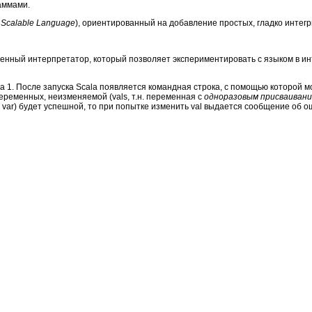
аммами.
т
Scalable Language
), ориентированный на добавление простых, гладко инте
твенный интерпретатор, который позволяет экспериментировать с языком в и
га 1. После запуска Scala появляется командная строка, с помощью которой 
ременных, неизменяемой (vals, т.н. переменная с
одноразовым присваиван
 var) будет успешной, то при попытке изменить val выдается сообщение об о