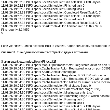
11/08/26 19:52:33 INFO spark.LocalScheduler: Size of task 0 is 1385 bytes

11/08/26 19:52:33 INFO spark.LocalScheduler: Finished task 0

11/08/26 19:52:33 INFO spark.LocalScheduler: Running task 1

11/08/26 19:52:33 INFO spark.LocalScheduler: Completed ResultTask(0, 0)

11/08/26 19:52:33 INFO spark.LocalScheduler: Size of task 1 is 1385 bytes

11/08/26 19:52:33 INFO spark.LocalScheduler: Finished task 1

11/08/26 19:52:33 INFO spark.LocalScheduler: Completed ResultTask(0, 1)

11/08/26 19:52:33 INFO spark.SparkContext: Job finished in 0.145892763 s

Pi is roughly 3.14952

Если увеличить число потоков, можно усилить параллельность их выполнения
Листинг 8. Еще один короткий тест Spark с двумя потоками
$ 
./run spark.examples.SparkPi local[2]
11/08/26 20:04:30 INFO spark.MapOutputTrackerActor: Registered actor on port 5
11/08/26 20:04:30 INFO spark.CacheTrackerActor: Registered actor on port 50501
11/08/26 20:04:30 INFO spark.SparkContext: Starting job...

11/08/26 20:04:30 INFO spark.CacheTracker: Registering RDD ID 0 with cache

11/08/26 20:04:30 INFO spark.CacheTrackerActor: Registering RDD 0 with 2 partit
11/08/26 20:04:30 INFO spark.CacheTrackerActor: Asked for current cache locatio
11/08/26 20:04:30 INFO spark.LocalScheduler: Final stage: Stage 0

11/08/26 20:04:30 INFO spark.LocalScheduler: Parents of final stage: List()

11/08/26 20:04:30 INFO spark.LocalScheduler: Missing parents: List()

11/08/26 20:04:30 INFO spark.LocalScheduler: Submitting Stage 0, which has no mi
11/08/26 20:04:30 INFO spark.LocalScheduler: Running task 0

11/08/26 20:04:30 INFO spark.LocalScheduler: Running task 1

11/08/26 20:04:30 INFO spark.LocalScheduler: Size of task 1 is 1385 bytes

11/08/26 20:04:30 INFO spark.LocalScheduler: Size of task 0 is 1385 bytes
