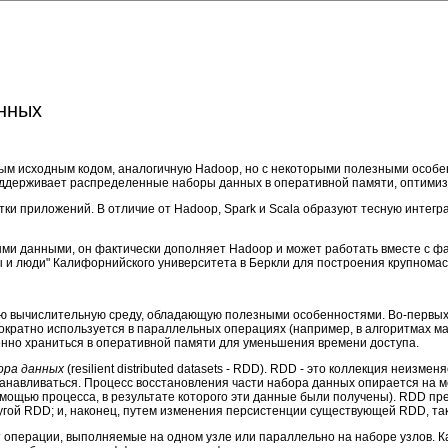
анных
тым исходным кодом, аналогичную Hadoop, но с некоторыми полезными особ
поддерживает распределенные наборы данных в оперативной памяти, оптими
ботки приложений. В отличие от Hadoop, Spark и Scala образуют тесную инте
и данными, он фактически дополняет Hadoop и может работать вместе с фай
ы и люди" Калифорнийского университета в Беркли для построения крупном
ную вычислительную среду, обладающую полезными особенностями. Во-первых
гократно используется в параллельных операциях (например, в алгоритмах ма
енно храниться в оперативной памяти для уменьшения времени доступа.
ора данных
(resilient distributed datasets - RDD). RDD - это коллекция неиз
сстанавливаться. Процесс восстановления части набора данных опирается н
ощью процесса, в результате которого эти данные были получены). RDD пред
угой RDD; и, наконец, путем изменения персистенции существующей RDD, так
операции, выполняемые на одном узле или параллельно на наборе узлов. К