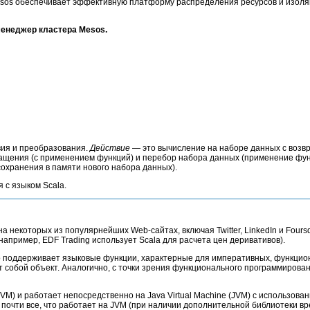
esos обеспечивает эффективную платформу распределения ресурсов и изоляц
 менеджер кластера Mesos.
вия и преобразования.
Действие
― это вычисление на наборе данных с возвр
ащения (с применением функций) и перебор набора данных (применение фун
охранения в памяти нового набора данных).
 с языком Scala.
на некоторых из популярнейших Web-сайтах, включая Twitter, LinkedIn и Fou
апример, EDF Trading использует Scala для расчета цен деривативов).
бно поддерживает языковые функции, характерные для императивных, функци
собой объект. Аналогично, с точки зрения функционального программирования
M) и работает непосредственно на Java Virtual Machine (JVM) с использован
почти все, что работает на JVM (при наличии дополнительной библиотеки вр