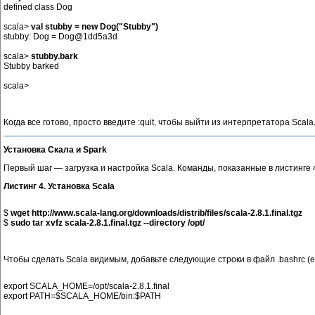
defined class Dog

scala> 
val stubby = new Dog("Stubby")
stubby: Dog = Dog@1dd5a3d

scala> 
stubby.bark
Stubby barked

Когда все готово, просто введите :quit, чтобы выйти из интерпретатора Scala
Установка Скала и Spark
Первый шаг ― загрузка и настройка Scala. Команды, показанные в листинге 4
Листинг 4. Установка Scala
$ 
wget http://www.scala-lang.org/downloads/distrib/files/scala-2.8.1.final.tgz
$ 
sudo tar xvfz scala-2.8.1.final.tgz --directory /opt/
Чтобы сделать Scala видимым, добавьте следующие строки в файл .bashrc (е
export SCALA_HOME=/opt/scala-2.8.1.final
