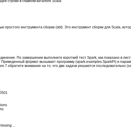
ей строки в главном каталоге Scala:
ю простого инструмента сборки (sbt). Это инструмент сборки для Scala, ко
инение. По завершении выполните короткий тест Spark, как показано в листи
Приведенный формат вызывает программу (spark.examples.SparkPi) и парамет
инге 7 обратите внимание на то, что две задачи решаются последовательно (з


0501

ions

ns

ssing ...
