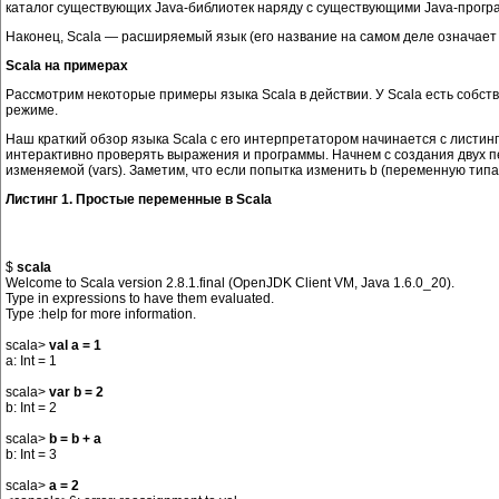
каталог существующих Java-библиотек наряду с существующими Java-прогр
Наконец, Scala ― расширяемый язык (его название на самом деле означае
Scala на примерах
Рассмотрим некоторые примеры языка Scala в действии. У Scala есть собс
режиме.
Наш краткий обзор языка Scala с его интерпретатором начинается с листин
интерактивно проверять выражения и программы. Начнем с создания двух пе
изменяемой (vars). Заметим, что если попытка изменить b (переменную типа
Листинг 1. Простые переменные в Scala
$ 
scala
Welcome to Scala version 2.8.1.final (OpenJDK Client VM, Java 1.6.0_20).

Type in expressions to have them evaluated.

Type :help for more information.

scala> 
val a = 1
a: Int = 1

scala> 
var b = 2
b: Int = 2

scala> 
b = b + a
b: Int = 3

scala> 
a = 2