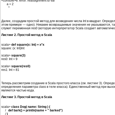
<console>6: error: reassignment to val

       a = 2

Далее, создадим простой метод для возведения числа Int в квадрат. Опреде
этом примере ― одно). Никакие возвращаемые значения не указываются, так
служит переменная res0 (которую интерпретатор Scala создает автоматически
Листинг 2. Простой метод в Scala
scala> 
def square(x: Int) = x*x
square: (x: Int)Int

scala> 
square(3)
res0: Int = 9

scala> 
square(res0)
Теперь рассмотрим создание в Scala простого класса (см. листинг 3). Опред
определения параметра class в теле класса). Единственный метод при вызо
являются частью кода.
Листинг 3. Простой метод в Scala
scala> 
class Dog( name: String ) {
     /   
def bark() = println(name + " barked")
     / 
}