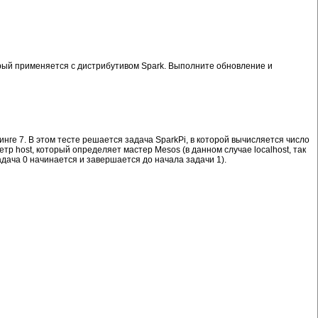
торый применяется с дистрибутивом Spark. Выполните обновление и
нге 7. В этом тесте решается задача SparkPi, в которой вычисляется число
р host, который определяет мастер Mesos (в данном случае localhost, так
адача 0 начинается и завершается до начала задачи 1).