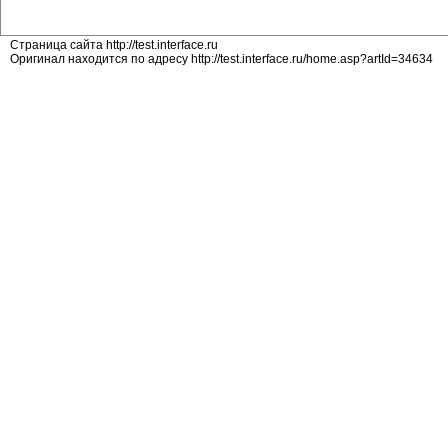
Страница сайта http://test.interface.ru
Оригинал находится по адресу http://test.interface.ru/home.asp?artId=34634