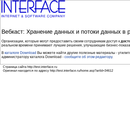
Вебкаст: Хранение данных и потоки данных в 
Организации, которые могут предоставить своим сотрудникам доступ к
дост
реальном времени принимают лучшие решения, улучшающие бизнес-показа
В
каталоге Download
Вы можете найти другие полезные материалы - утилиты
администратору каталога Download -
сообщите об этом редактору
.
Страница сайта http://test.interface.ru
Оригинал находится по адресу http://test.interface.ru/home.asp?artId=34612