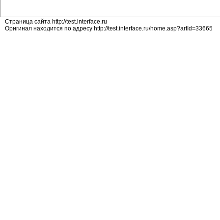
Страница сайта http://test.interface.ru
Оригинал находится по адресу http://test.interface.ru/home.asp?artId=33665