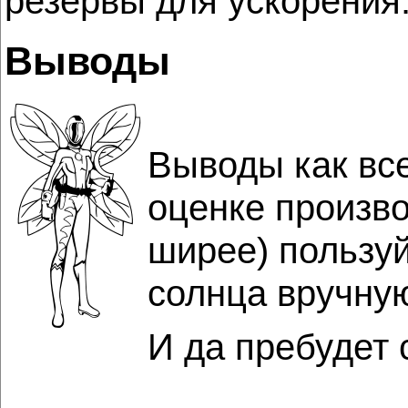
резервы для ускорения.
Выводы
Выводы как все
оценке произв
ширее) пользу
солнца вручну
И да пребудет