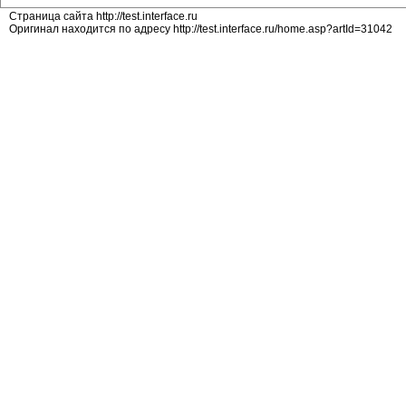
Страница сайта http://test.interface.ru
Оригинал находится по адресу http://test.interface.ru/home.asp?artId=31042