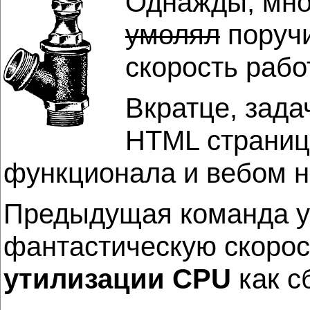
Однажды, мног
умолял
поручи
скорость рабо
Вкратце, зада
HTML страниц
функционала и вебом н
Предыдущая команда ум
фантастическую скорос
утилизации CPU
как с