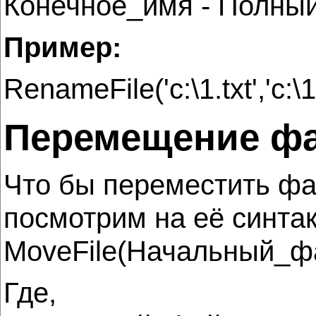
Конечное_имя - Полный
Пример:
RenameFile('c:\1.txt','c:\
Перемещение фа
Что бы переместить фа
посмотрим на её синтак
MoveFile(Начальный_ф
Где,