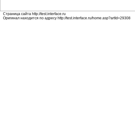
Страница сайта http://test.interface.ru
Оригинал находится по адресу http://test.interface.ru/home.asp?artId=29308