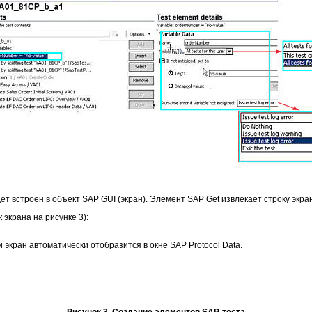
т встроен в объект SAP GUI (экран). Элемент SAP Get извлекает строку экран
экрана на рисунке 3):
и экран автоматически отобразится в окне SAP Protocol Data.
Рисунок 3. Создание элементов SAP-теста