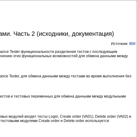
ми. Часть 2 (исходники, документация)
Источник:
IBM
rmance Tester функциональности разделения тестов с последующим
менению этих функциональных возможностей для обмена данными между
ance Tester, для обмена данными между тестами во время выполнения без
 тестов и тестовых переменных для обмена данными между модульными
 модулей входят тесты Login, Create order (VA01), Delete order (VA02) и
естовыми модулями Create order и Delete order используется