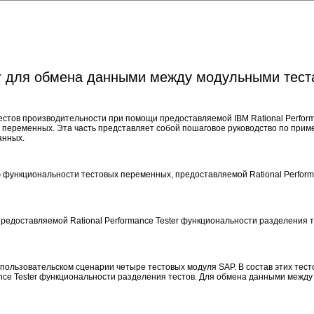
er для обмена данными между модульными теста
тестов производительности при помощи предоставляемой IBM Rational Perfo
 переменных. Эта часть представляет собой пошаговое руководство по при
анных.
функциональности тестовых переменных, предоставляемой Rational Perform
редоставляемой Rational Performance Tester функциональности разделения
льзовательском сценарии четыре тестовых модуля SAP. В состав этих тестовых
ce Tester функциональности разделения тестов. Для обмена данными между т