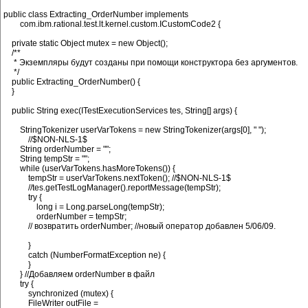
public class Extracting_OrderNumber implements

        com.ibm.rational.test.lt.kernel.custom.ICustomCode2 {

    private static Object mutex = new Object();

    /**

     * Экземпляры будут созданы при помощи конструктора без аргументов.

     */

    public Extracting_OrderNumber() {

    }

    public String exec(ITestExecutionServices tes, String[] args) {

        StringTokenizer userVarTokens = new StringTokenizer(args[0], " "); 

            //$NON-NLS-1$

        String orderNumber = "";

        String tempStr = "";

        while (userVarTokens.hasMoreTokens()) {

            tempStr = userVarTokens.nextToken(); //$NON-NLS-1$

            //tes.getTestLogManager().reportMessage(tempStr);

            try {

                long i = Long.parseLong(tempStr);

                orderNumber = tempStr;

            // возвратить orderNumber; //новый оператор добавлен 5/06/09.

            }

            catch (NumberFormatException ne) {

            }

        } //Добавляем orderNumber в файл

        try {

            synchronized (mutex) {

            FileWriter outFile = 
