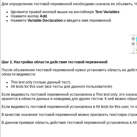
Для определения тестовой переменной необходимо сначала ее объявить. 
Щелкните правой кнопкой мыши на контейнере
Test Variables
.
Нажмите кнопку
Add
.
Нажмите
Variable Declaration
и введите имя переменной.
Шаг 2. Настройка области действия тестовой переменной
После объявления тестовой переменной нужно установить область ее дейст
области видимости:
This test only (только данный тест).
All tests for this user (все тесты для данного пользователя).
Если видимость тестовой переменной установлена в This test only, это озн
хранится в области данных и невидима для других тестов. К ней можно обра
Если видимость тестовой переменной установлена в All tests for this user,
В качестве значения тестовой переменной можно присвоить текстовую строк
В данном примере область действия тестовой переменной установлена в All te