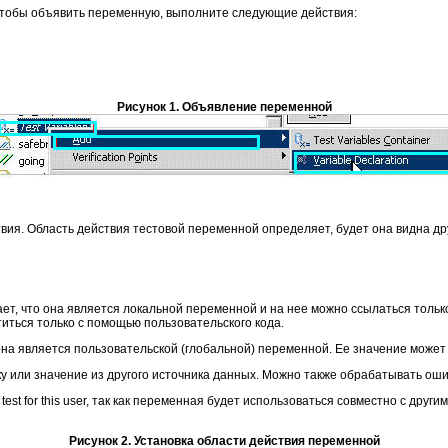
Чтобы объявить переменную, выполните следующие действия:
Рисунок 1. Объявление переменной
вия. Область действия тестовой переменной определяет, будет она видна д
ачает, что она является локальной переменной и на нее можно ссылаться толь
титься только с помощью пользовательского кода.
 то она является пользовательской (глобальной) переменной. Ее значение може
у или значение из другого источника данных. Можно также обрабатывать ош
st for this user, так как переменная будет использоваться совместно с други
Рисунок 2. Установка области действия переменной