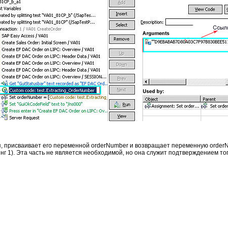
я, присваивает его переменной orderNumber и возвращает переменную orderN
нг 1). Эта часть не является необходимой, но она служит подтверждением тог