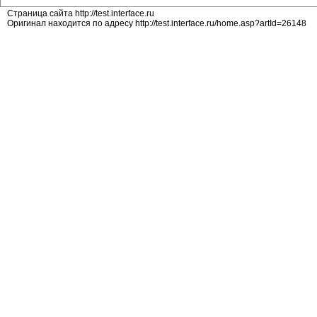
Страница сайта http://test.interface.ru
Оригинал находится по адресу http://test.interface.ru/home.asp?artId=26148