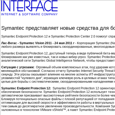
Symantec представляет новые средства для б
Symantec Endpoint Protection 12 и Symantec Protection Center 2.0 помогут 
Лас-Вегас - Symantec Vision 2011 - 24 мая 2011 г
- Корпорация Symantec (N
любого размера выявлять и блокировать скоординированные, многоходовые
Symantec Endpoint Protection 12, доступный теперь в виде публичной бет
блокирования как уже известных, так и новых кибер-угроз. Symantec Prote
аналитической сети Symantec Global Intelligence Network, чтобы предоста
Ситуация с угрозами:
Огромный объем комплексных атак, под ударами кот
меняющейся обстановкой. Согласно отчету Symantec Internet Security Threat
секунду. Эти угрозы оказывают влияние на многие аспекты ИТ-инфраструкту
уязвимостей "нулевого дня", играющих ключевую роль в целевых атаках тип
целью для борьбы с систематическими, скоординированными нападениями н
Symantec Endpoint Protection 12:
Symantec Endpoint Protection 12 ориенти
обеспечения безопасности. Symantec Endpoint Protection 12 использует те
автоматически присваивает высокоточные рейтинги безопасности более чем
Блокируя потенциально опасные файлы с плохой репутацией от попадания в 
оптимизации для высокой скорости и эффективности работы в виртуальных 
тем самым до десятикратное увеличение производительности. Компания Sy
заложенных в технологии VMware vShield™, а пакет Symantec Endpoint Prote