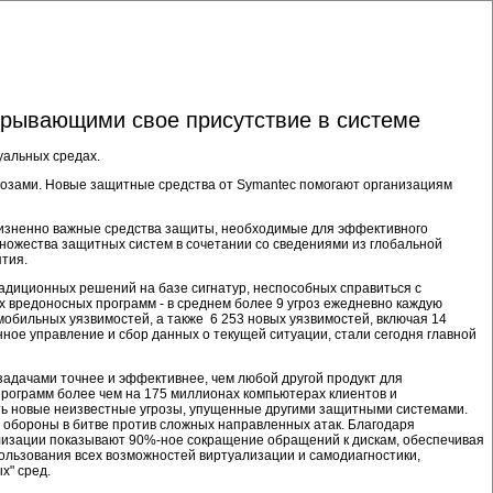
крывающими свое присутствие в системе
туальных средах.
розами. Новые защитные средства от Symantec помогают организациям
 жизненно важные средства защиты, необходимые для эффективного
 множества защитных систем в сочетании со сведениями из глобальной
ятия.
адиционных решений на базе сигнатур, неспособных справиться с
ных вредоносных программ - в среднем более 9 угроз ежедневно каждую
мобильных уязвимостей, а также 6 253 новых уязвимостей, включая 14
ное управление и сбор данных о текущей ситуации, стали сегодня главной
 задачами точнее и эффективнее, чем любой другой продукт для
 программ более чем на 175 миллионах компьютерах клиентов и
ать новые неизвестные угрозы, упущенные другими защитными системами.
й обороны в битве против сложных направленных атак. Благодаря
уализации показывают 90%-ное сокращение обращений к дискам, обеспечивая
ользования всех возможностей виртуализации и самодиагностики,
х" сред.