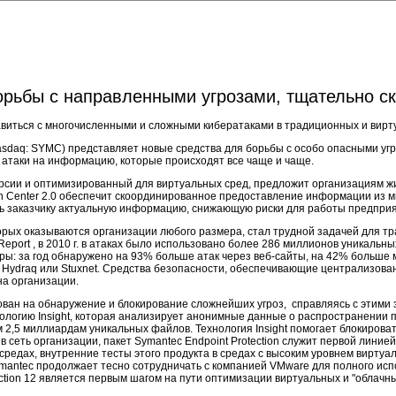
орьбы с направленными угрозами, тщательно с
справиться с многочисленными и сложными кибератаками в традиционных и вир
asdaq: SYMC) представляет новые средства для борьбы с особо опасными уг
 атаки на информацию, которые происходят все чаще и чаще.
а-версии и оптимизированный для виртуальных сред, предложит организациям
ction Center 2.0 обеспечит скоординированное предоставление информации из
вить заказчику актуальную информацию, снижающую риски для работы предпри
орых оказываются организации любого размера, стал трудной задачей для тр
 Report , в 2010 г. в атаках было использовано более 286 миллионов уникаль
ры: за год обнаружено на 93% больше атак через веб-сайты, на 42% больше 
а Hydraq или Stuxnet. Средства безопасности, обеспечивающие централизован
а организации.
рован на обнаружение и блокирование сложнейших угроз, справляясь с этими
хнологию Insight, которая анализирует анонимные данные о распространении
 2,5 миллиардам уникальных файлов. Технология Insight помогает блокиров
сеть организации, пакет Symantec Endpoint Protection служит первой линие
средах, внутренние тесты этого продукта в средах с высоким уровнем вирт
mantec продолжает тесно сотрудничать с компанией VMware для полного исп
ction 12 является первым шагом на пути оптимизации виртуальных и "облачны