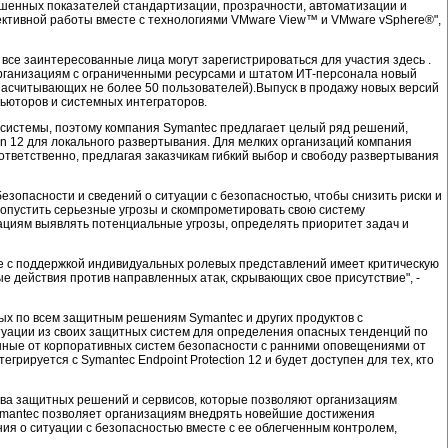
шенных показателей стандартизации, прозрачности, автоматизации и
ффективной работы вместе с технологиями VMware View™ и VMware vSphere®",
все заинтересованные лица могут зарегистрироваться для участия здесь .
м организациям с ограниченными ресурсами и штатом ИТ-персонала новый
насчитывающих не более 50 пользователей).Выпуск в продажу новых версий
бьюторов и системных интеграторов.
 системы, поэтому компания Symantec предлагает целый ряд решений,
on 12 для локального развертывания. Для мелких организаций компания
 соответственно, предлагая заказчикам гибкий выбор и свободу развертывания
зопасности и сведений о ситуации с безопасностью, чтобы снизить риски и
ропустить серьезные угрозы и скомпрометировать свою систему
изациям выявлять потенциальные угрозы, определять приоритет задач и
се с поддержкой индивидуальных ролевых представлений имеет критическую
 действия против направленных атак, скрывающих свое присутствие", -
ых по всем защитным решениям Symantec и других продуктов с
итуации из своих защитных систем для определения опасных тенденций по
данные от корпоративных систем безопасности с ранними оповещениями от
егрируется с Symantec Endpoint Protection 12 и будет доступен для тех, кто
ейства защитных решений и сервисов, которые позволяют организациям
ymantec позволяет организациям внедрять новейшие достижения
ния о ситуации с безопасностью вместе с ее облегченным контролем,