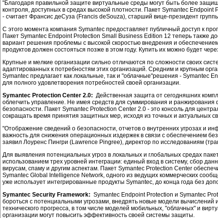
"Благодаря правильной защите виртуальные среды могут быть более защищ
контроля, доступных в средах высокой плотности. Пакет Symantec Endpoint
- считает Франсис деСуза (Francis deSouza), старший вице-президент груп
С этого момента компания Symantec предоставляет публичный доступ к прог
Пакет Symantec Endpoint Protection Small Business Edition 12 теперь так
вариант решения проблемы с высокой скоростью внедрения и обеспечением 
продуктов должен состояться позже в этом году. Купить их можно будет че
Крупные и мелкие организации сильно отличаются по сложности своих сист
адаптированных к потребностям этих организаций. Средним и крупным орган
Symantec предлагает как локальные, так и "облачные"решения - Symantec Endp
для полного удовлетворения потребностей своей организации.
Symantec Protection Center 2.0:
Действенная защита от сегодняшних комплек
облегчить управление. Не имея средств для суммирования и ранжирования ф
безопасности. Пакет Symantec Protection Center 2.0 - это консоль для це
сокращать время принятия защитных мер, исходя из точных и актуальных с
"Отображение сведений о безопасности, отчетов о внутренних угрозах и и
важность для снижения операционных издержек в связи с обеспечением бе
заявил Лоуренс Пингри (Lawrence Pingree), директор по исследованиям (тра
Для выявления потенциальных угроз в локальных и глобальных средах паке
использованием трех уровней интеграции: единый вход в систему, сбор дан
вирусам, спаму и другим аспектам. Пакет Symantec Protection Center обес
Symantec Global Intelligence Network, одного из ведущих коммерческих сообщ
уже использует интегрированные продукты Symantec, до конца года без до
Symantec Security Framework:
Symantec Endpoint Protection и Symantec Pr
бороться с потенциальными угрозами, внедрять новые модели вычислений 
технического прогресса, в том числе моделей мобильных, "облачных" и вир
организации могут повысить эффективность своей системы защиты.