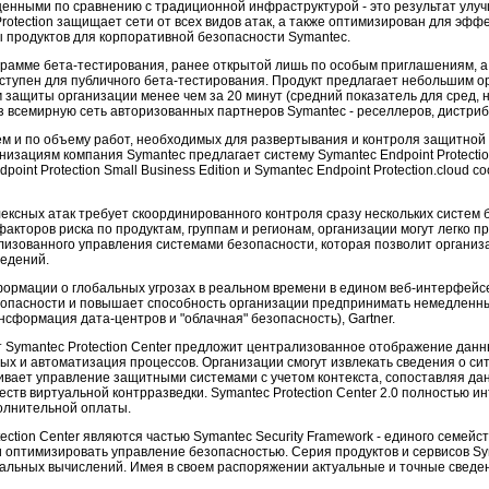
енными по сравнению с традиционной инфраструктурой - это результат улуч
 Protection защищает сети от всех видов атак, а также оптимизирован для э
пы продуктов для корпоративной безопасности Symantec.
рамме бета-тестирования, ранее открытой лишь по особым приглашениям, а 
же доступен для публичного бета-тестирования. Продукт предлагает небольши
защиты организации менее чем за 20 минут (средний показатель для сред, 
рез всемирную сеть авторизованных партнеров Symantec - реселлеров, дистри
ем и по объему работ, необходимых для развертывания и контроля защитной
изациям компания Symantec предлагает систему Symantec Endpoint Protecti
oint Protection Small Business Edition и Symantec Endpoint Protection.cloud
сных атак требует скоординированного контроля сразу нескольких систем бе
акторов риска по продуктам, группам и регионам, организации могут легко п
нтрализованного управления системами безопасности, которая позволит орган
ведений.
нформации о глобальных угрозах в реальном времени в едином веб-интерфей
зопасности и повышает способность организации предпринимать немедленные
нсформация дата-центров и "облачная" безопасность), Gartner.
т Symantec Protection Center предложит централизованное отображение данн
ных и автоматизация процессов. Организации смогут извлекать сведения о с
печивает управление защитными системами с учетом контекста, сопоставляя 
еств виртуальной контрразведки. Symantec Protection Center 2.0 полностью инт
полнительной оплаты.
otection Center являются частью Symantec Security Framework - единого сем
и оптимизировать управление безопасностью. Серия продуктов и сервисов S
туальных вычислений. Имея в своем распоряжении актуальные и точные сведе