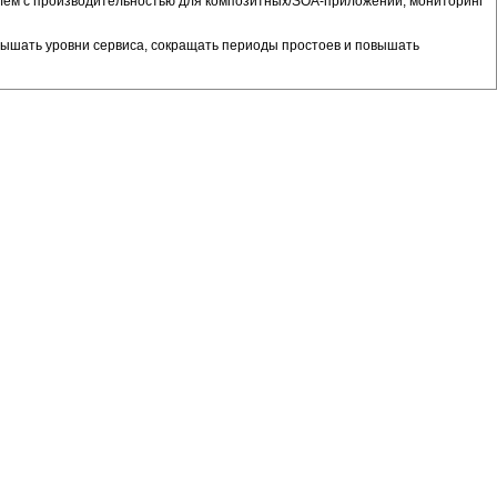
блем с производительностью для композитных/SOA-приложений; мониторинг
повышать уровни сервиса, сокращать периоды простоев и повышать