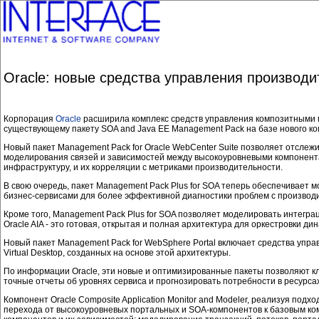
Oracle: новые средства управления производ
Корпорация
Oracle
расширила комплекс средств управления композитными п
существующему пакету SOA and Java EE Management Pack на базе нового комп
Новый пакет Management Pack for Oracle WebCenter Suite позволяет отслеж
моделирования связей и зависимостей между высокоуровневыми компонентам
инфраструктуру, и их корреляции с метриками производительности.
В свою очередь, пакет Management Pack Plus for SOA теперь обеспечивает 
бизнес-сервисами для более эффективной диагностики проблем с производ
Кроме того, Management Pack Plus for SOA позволяет моделировать интеграци
Oracle AIA - это готовая, открытая и полная архитектура для оркестровки 
Новый пакет Management Pack for WebSphere Portal включает средства упр
Virtual Desktop, созданных на основе этой архитектуры.
По информации Oracle, эти новые и оптимизированные пакеты позволяют к
точные отчеты об уровнях сервиса и прогнозировать потребности в ресурсах
Компонент Oracle Composite Application Monitor and Modeler, реализуя под
перехода от высокоуровневых портальных и SOA-компонентов к базовым ко