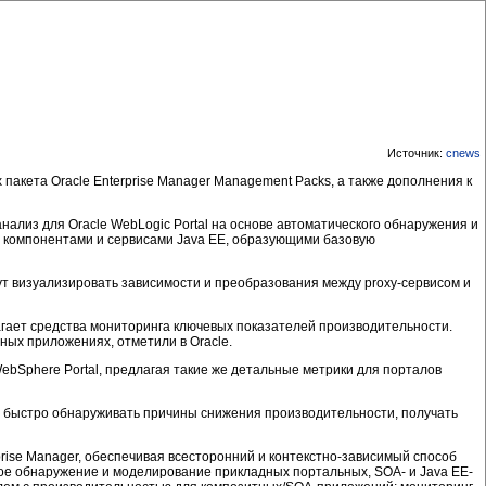
Источник:
cnews
кета Oracle Enterprise Manager Management Packs, а также дополнения к
нализ для Oracle WebLogic Portal на основе автоматического обнаружения и
же компонентами и сервисами Java EE, образующими базовую
гут визуализировать зависимости и преобразования между proxy-сервисом и
едлагает средства мониторинга ключевых показателей производительности.
ных приложениях, отметили в Oracle.
ebSphere Portal, предлагая такие же детальные метрики для порталов
 быстро обнаруживать причины снижения производительности, получать
prise Manager, обеспечивая всесторонний и контекстно-зависимый способ
ое обнаружение и моделирование прикладных портальных, SOA- и Java EE-