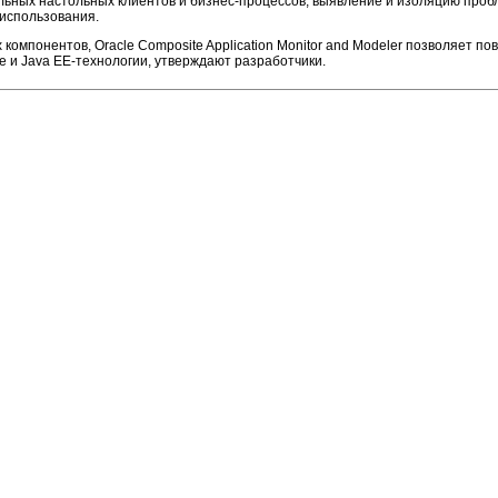
альных настольных клиентов и бизнес-процессов; выявление и изоляцию про
 использования.
компонентов, Oracle Composite Application Monitor and Modeler позволяет 
 и Java EE-технологии, утверждают разработчики.