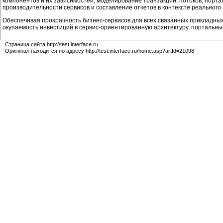
компонентов и их зависимостей; моделирование транзакций, потоков, порт
производительности сервисов и составление отчетов в контексте реального
Обеспечивая прозрачность бизнес-сервисов для всех связанных прикладных 
окупаемость инвестиций в сервис-ориентированную архитектуру, портальные
Страница сайта http://test.interface.ru
Оригинал находится по адресу http://test.interface.ru/home.asp?artId=21098