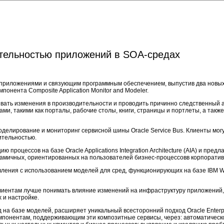
ительностью приложений в SOA-средах
риложениями и связующим программным обеспечением, выпустив два новых па
онента Composite Application Monitor and Modeler.
ивать изменения в производительности и проводить причинно следственный а
и, такими как порталы, рабочие столы, книги, страницы и портлеты, а так
моделирование и мониторинг сервисной шины Oracle Service Bus. Клиенты мо
ительностью.
ю процессов на базе Oracle Applications Integration Architecture (AIA) и пр
динамичных, ориентированных на пользователей бизнес-процессовв корпоратив
авления с использованием моделей для сред, функционирующих на базе IBM W
лиентам лучше понимать влияние изменений на инфраструктуру приложений,
 и настройке.
ход на базе моделей, расширяет уникальный всесторонний подход Oracle Enter
мпонентам, поддерживающим эти композитные сервисы, через: автоматическ