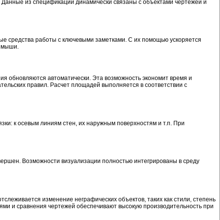
. Данные из спецификаций динамически связаны с объектами чертежей и
ые средства работы с ключевыми заметками. С их помощью ускоряется
и мыши.
ия обновляются автоматически. Эта возможность экономит время и
ельских правил. Расчет площадей выполняется в соответствии с
ки: к осевым линиям стен, их наружным поверхностям и т.п. При
авершен. Возможности визуализации полностью интегрированы в среду
слеживается изменение неграфических объектов, таких как стили, степень
иями и сравнения чертежей обеспечивают высокую производительность при