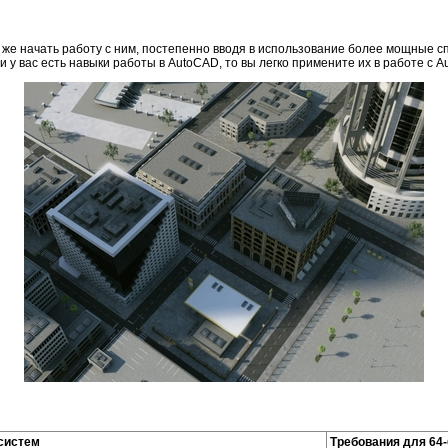
у же начать работу с ним, постепенно вводя в использование более мощные
 у вас есть навыки работы в AutoCAD, то вы легко примените их в работе с Au
систем
Требования для 64