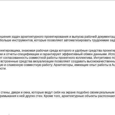
ешения задач архитектурного проектирования и выпуска рабочей документац
больше инструментов, которые позволяют автоматизировать трудоемкие зад
оектировщика, знакомая рабочая среда которого и удобные средства проект
жи и отчеты-спецификации и гарантируют эффективный обмен данными. Исп
 согласованность совместной работы проектного коллектива. Интуитивно п
а встроенные средства визуализации позволяют создавать высококачественн
ткую и слаженную совместную работу. Архитекторы, имеющие опыт работы в A
ости.
стены, двери и окна, которые ведут себя на экране подобно своим реальным
имыкания к ней других стен. Кроме того, архитектурные объекты распознают