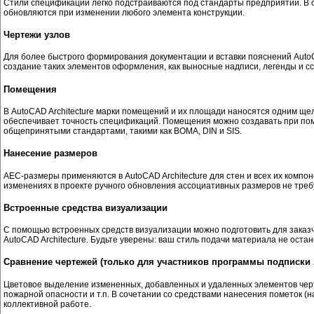
Стили спецификаций легко подстраиваются под стандарты предприятий. В 
обновляются при изменении любого элемента конструкции.
Чертежи узлов
Для более быстрого формирования документации и вставки пояснений AutoC
создание таких элементов оформления, как выносные надписи, легенды и с
Помещения
В AutoCAD Architecture марки помещений и их площади наносятся одним щ
обеспечивает точность спецификаций. Помещения можно создавать при пом
общепринятыми стандартами, такими как BOMA, DIN и SIS.
Нанесение размеров
AEC-размеры применяются в AutoCAD Architecture для стен и всех их компо
изменениях в проекте ручного обновления ассоциативных размеров не требу
Встроенные средства визуализации
С помощью встроенных средств визуализации можно подготовить для заказч
AutoCAD Architecture. Будьте уверены: ваш стиль подачи материала не ост
Сравнение чертежей (только для участников программы подписки 
Цветовое выделение измененных, добавленных и удаленных элементов черт
пожарной опасности и т.п. В сочетании со средствами нанесения пометок 
коллективной работе.