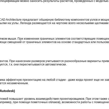
спецификации можно заносить результаты расчетов, проведенных с моделью
AD Architecture предлагает обширную библиотеку компонентов узлов и мощн
сылки на узлы. Легенда размещается на чертеже всего несколькими щелчкам
елчком мыши. При изменении граничных элементов соответствующие помещен
ощи смещений от граничных элементов на основе стандартных или пользоват
нентов. При нанесении размеров учитываются разнообразные варианты привяз
ется, т.к. они пересчитываются автоматически.
ика эффектную презентацию на любой стадии - даже когда проект еще не з
анется незамеченным.
Autodesk)
ежей повышает уровень взаимодействия проектировщиков. При этом также от
(например, при помощи пометочных облаков), возможности работы с помещен