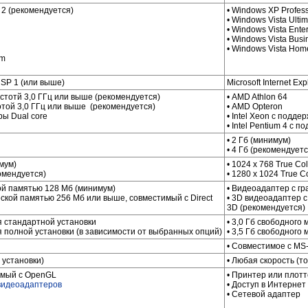
 2 (рекомендуется)
• Windows XP Profess
• Windows Vista Ulti
• Windows Vista Enter
• Windows Vista Busi
• Windows Vista Ho
um
0, SP 1 (или выше)
Microsoft Internet Ex
 частотй 3,0 ГГц или выше (рекомендуется)
• AMD Athlon 64
тотой 3,0 ГГц или выше (рекомендуется)
• AMD Opteron
ы Dual core
• Intel Xeon с подде
• Intel Pentium 4 с 
• 2 Гб (минимум)
• 4 Гб (рекомендуетс
имум)
• 1024 x 768 True Co
комендуется)
• 1280 x 1024 True C
ой памятью 128 Мб (минимум)
• Видеоадаптер с г
ской памятью 256 Мб или выше, совместимый с Direct
• 3D видеоадаптер с
3D (рекомендуется)
ля стандартной установки
• 3,0 Гб свободного
ля полной установки (в зависимости от выбранных опций)
• 3,5 Гб свободного
• Совместимое с MS
 установки)
• Любая скорость (т
имый с OpenGL
• Принтер или плот
видеоадаптеров
• Доступ в Интернет
• Сетевой адаптер