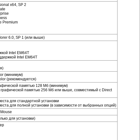
ional x64, SP 2
mate
prise
ness
me Premium
plorer 6.0, SP 1 (или выше)
ржкой Intel EM64T
поддержкой Intel EM64T
я)
lor (минимум)
olor (рекомендуется)
рафической памятью 128 Мб (минимум)
 графической памятью 256 Мб или выше, совместимый с Direct
 места для стандартной установки
 места для полной установки (в зависимости от выбранных опций)
-Mouse
олько для установки)
тер