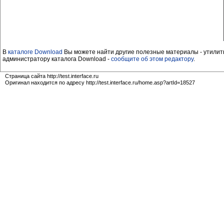
В
каталоге Download
Вы можете найти другие полезные материалы - утилиты
администратору каталога Download -
сообщите об этом редактору
.
Страница сайта http://test.interface.ru
Оригинал находится по адресу http://test.interface.ru/home.asp?artId=18527